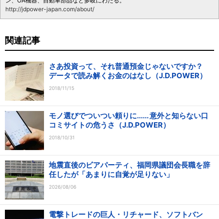
ン、OA機器、自動車部品など多岐にわたる。
http://jdpower-japan.com/about/
関連記事
さあ投資って、それ普通預金じゃないですか？
データで読み解くお金のはなし（J.D.POWER）
2018/11/15
モノ選びでついつい頼りに...... 意外と知らない口
コミサイトの危うさ（J.D.POWER）
2018/10/31
地震直後のビアパーティ、福岡県議団会長職を辞
任したが「あまりに自覚が足りない」
2026/08/06
電撃トレードの巨人・リチャード、ソフトバン