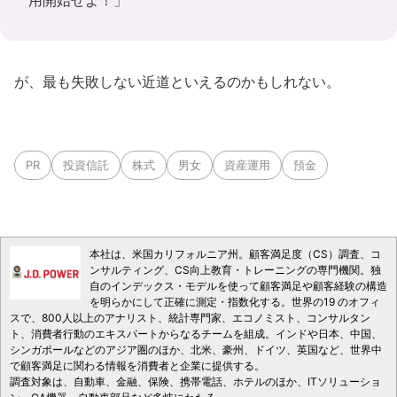
用開始せよ！」
が、最も失敗しない近道といえるのかもしれない。
PR
投資信託
株式
男女
資産運用
預金
本社は、米国カリフォルニア州。顧客満足度（CS）調査、コ
ンサルティング、CS向上教育・トレーニングの専門機関。独
自のインデックス・モデルを使って顧客満足や顧客経験の構造
を明らかにして正確に測定・指数化する。世界の19 のオフィ
スで、800人以上のアナリスト、統計専門家、エコノミスト、コンサルタン
ト、消費者行動のエキスパートからなるチームを組成。インドや日本、中国、
シンガポールなどのアジア圏のほか、北米、豪州、ドイツ、英国など、世界中
で顧客満足に関わる情報を消費者と企業に提供する。
調査対象は、自動車、金融、保険、携帯電話、ホテルのほか、ITソリューショ