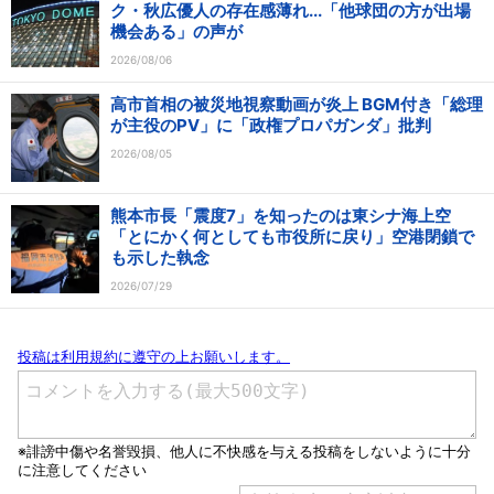
ク・秋広優人の存在感薄れ...「他球団の方が出場
機会ある」の声が
2026/08/06
高市首相の被災地視察動画が炎上 BGM付き「総理
が主役のPV」に「政権プロパガンダ」批判
2026/08/05
熊本市長「震度7」を知ったのは東シナ海上空
「とにかく何としても市役所に戻り」空港閉鎖で
も示した執念
2026/07/29