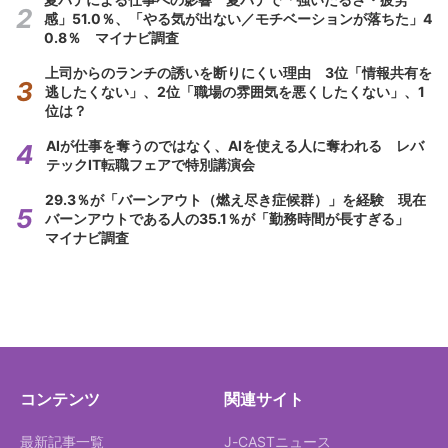
感」51.0％、「やる気が出ない／モチベーションが落ちた」4
0.8％ マイナビ調査
上司からのランチの誘いを断りにくい理由 3位「情報共有を
逃したくない」、2位「職場の雰囲気を悪くしたくない」、1
位は？
AIが仕事を奪うのではなく、AIを使える人に奪われる レバ
テックIT転職フェアで特別講演会
29.3％が「バーンアウト（燃え尽き症候群）」を経験 現在
バーンアウトである人の35.1％が「勤務時間が長すぎる」
マイナビ調査
コンテンツ
関連サイト
最新記事一覧
J-CASTニュース