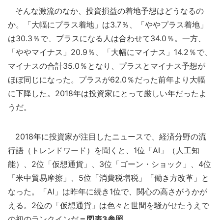
そんな激流のなか、投資損益の着地予想はどうなるの
か。「大幅にプラス着地」は3.7％、「ややプラス着地」
は30.3％で、プラスになる人は合わせて34.0％。一方、
「ややマイナス」20.9％、「大幅にマイナス」14.2％で、
マイナスの合計35.0％となり、プラスとマイナス予想が
ほぼ同じになった。プラスが62.0％だった前年より大幅
に下降した。2018年は投資家にとって厳しい年だったよ
うだ。
2018年に投資家が注目したニュースで、経済分野の流
行語（トレンドワード）を聞くと、1位「AI」（人工知
能）、2位「仮想通貨」、3位「ゴーン・ショック」、4位
「米中貿易摩擦」、5位「消費税増税」「働き方改革」と
なった。「AI」は昨年に続き1位で、関心の高さがうかが
える。2位の「仮想通貨」は色々と世間を騒がせたうえで
の初のランクインだ
＝図表3参照
。