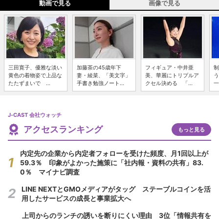
動画で見る
画像で見る
三田寛子、優雅な淡い
加藤茶の45歳年下
フィギュア・中井亜
制
黄色の着物姿で上品な
妻・綾菜、「美文字」
美、華麗にトリプルア
う
たたずまいで ...
手書き勉強ノート...
クセル決める 「...
一
J-CAST 会社ウォッチ
アクセスランキング
もっと見る
内定先の企業から内定者フォローを受けた頻度、月1回以上が
59.3％ 印象がよかった施策に「社内報・資料の共有」83.
0％ マイナビ調査
LINE NEXTとGMOメディアがタッグ ステーブルコインを活
用したサービスの成長と事業拡大へ
上司からのランチの誘いを断りにくい理由 3位「情報共有を