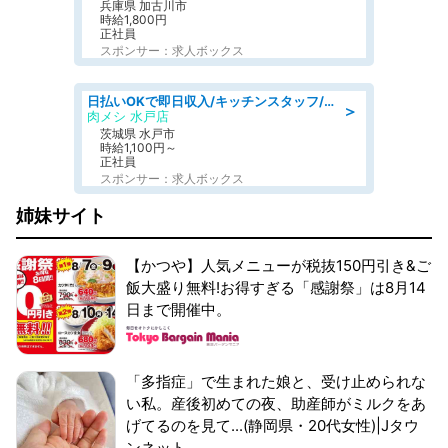
兵庫県 加古川市
時給1,800円
正社員
スポンサー：求人ボックス
日払いOKで即日収入/キッチンスタッフ/「原付免許必須」デリバリー業務など、自己成長可能な幅広い仕事に挑戦!髪型自由&ピアス・ネイルOK/茨城県/水戸市
＞
肉メシ 水戸店
茨城県 水戸市
時給1,100円～
正社員
スポンサー：求人ボックス
姉妹サイト
【かつや】人気メニューが税抜150円引き&ご
飯大盛り無料!お得すぎる「感謝祭」は8月14
日まで開催中。
「多指症」で生まれた娘と、受け止められな
い私。産後初めての夜、助産師がミルクをあ
げてるのを見て...(静岡県・20代女性)|Jタウ
ンネット