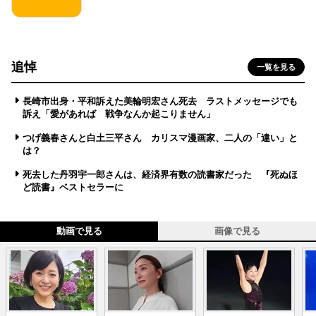
追悼
一覧を見る
長崎市出身・平和訴えた美輪明宏さん死去 ラストメッセージでも
訴え「愛があれば 戦争なんか起こりません」
つげ義春さんと白土三平さん カリスマ漫画家、二人の「違い」と
は？
死去した丹羽宇一郎さんは、経済界有数の読書家だった 『死ぬほ
ど読書』ベストセラーに
動画で見る
画像で見る