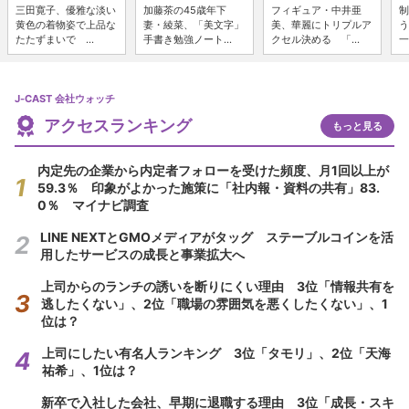
三田寛子、優雅な淡い
加藤茶の45歳年下
フィギュア・中井亜
制
黄色の着物姿で上品な
妻・綾菜、「美文字」
美、華麗にトリプルア
う
たたずまいで ...
手書き勉強ノート...
クセル決める 「...
一
J-CAST 会社ウォッチ
アクセスランキング
もっと見る
内定先の企業から内定者フォローを受けた頻度、月1回以上が
59.3％ 印象がよかった施策に「社内報・資料の共有」83.
0％ マイナビ調査
LINE NEXTとGMOメディアがタッグ ステーブルコインを活
用したサービスの成長と事業拡大へ
上司からのランチの誘いを断りにくい理由 3位「情報共有を
逃したくない」、2位「職場の雰囲気を悪くしたくない」、1
位は？
上司にしたい有名人ランキング 3位「タモリ」、2位「天海
祐希」、1位は？
新卒で入社した会社、早期に退職する理由 3位「成長・スキ