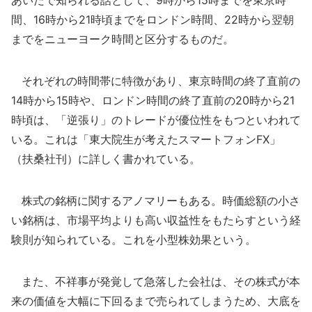
あいだで知られる話として、9時から15時までを東京時
間、16時から21時頃までをロンドン時間、22時から翌朝
までをニューヨーク時間と区分するものだ。
それぞれの時間帯に特徴があり、東京時間の終了直前の
14時から15時や、ロンドン時間の終了直前の20時から21
時頃は、「逆張り」のトレードが優位性をもつといわれて
いる。これは「東大院生が考えたスマートフォンFX」
（扶桑社刊）に詳しく書かれている。
株式の銘柄に関するアノマリーもある。時価総額の小さ
い銘柄は、市場平均よりも高い収益性をもたらすという経
験則が知られている。これを小型株効果という。
また、不祥事が発覚して急落した会社は、その株式が本
来の価値を大幅に下回るまで売られてしまうため、大底を