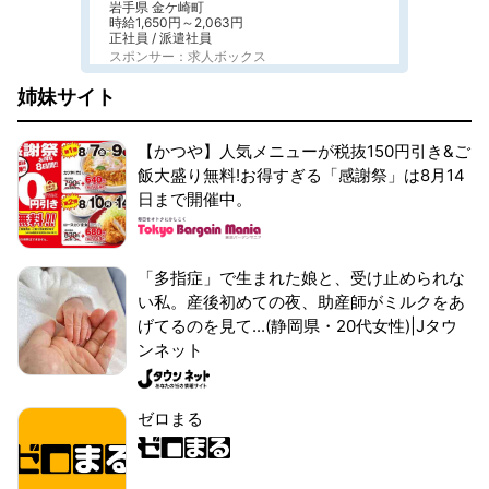
岩手県 金ケ崎町
時給1,650円～2,063円
正社員 / 派遣社員
スポンサー：求人ボックス
姉妹サイト
【かつや】人気メニューが税抜150円引き&ご
飯大盛り無料!お得すぎる「感謝祭」は8月14
日まで開催中。
「多指症」で生まれた娘と、受け止められな
い私。産後初めての夜、助産師がミルクをあ
げてるのを見て...(静岡県・20代女性)|Jタウ
ンネット
ゼロまる