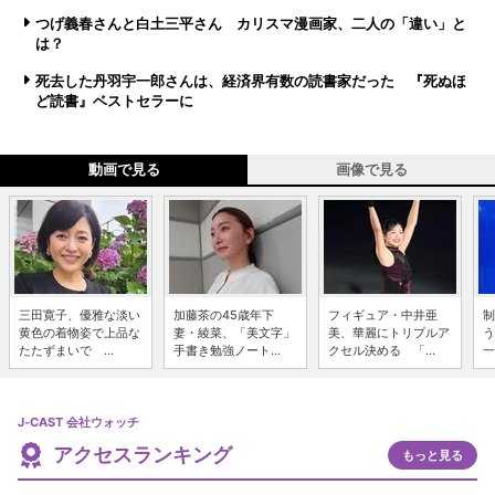
つげ義春さんと白土三平さん カリスマ漫画家、二人の「違い」と
は？
死去した丹羽宇一郎さんは、経済界有数の読書家だった 『死ぬほ
ど読書』ベストセラーに
動画で見る
画像で見る
三田寛子、優雅な淡い
加藤茶の45歳年下
フィギュア・中井亜
制
黄色の着物姿で上品な
妻・綾菜、「美文字」
美、華麗にトリプルア
う
たたずまいで ...
手書き勉強ノート...
クセル決める 「...
一
J-CAST 会社ウォッチ
アクセスランキング
もっと見る