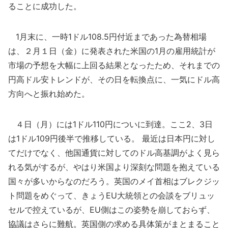
ることに成功した。
1月末に、一時1ドル108.5円付近まであった為替相場
は、２月１日（金）に発表された米国の1月の雇用統計が
市場の予想を大幅に上回る結果となったため、それまでの
円高ドル安トレンドが、その日を転換点に、一気にドル高
方向へと振れ始めた。
４日（月）には1ドル110円についに到達。ここ2、3日
は1ドル109円後半で推移している。 最近は日本円に対し
てだけでなく、他国通貨に対してのドル高基調がよく見ら
れる気がするが、やはり米国より深刻な問題を抱えている
国々が多いからなのだろう。英国のメイ首相はブレクジッ
ト問題をめぐって、きょうEU大統領との会談をブリュッ
セルで控えているが、EU側はこの姿勢を崩しておらず、
協議はさらに難航。英国側の求める具体策がまとまること