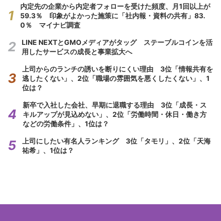
内定先の企業から内定者フォローを受けた頻度、月1回以上が
59.3％ 印象がよかった施策に「社内報・資料の共有」83.
0％ マイナビ調査
LINE NEXTとGMOメディアがタッグ ステーブルコインを活
用したサービスの成長と事業拡大へ
上司からのランチの誘いを断りにくい理由 3位「情報共有を
逃したくない」、2位「職場の雰囲気を悪くしたくない」、1
位は？
新卒で入社した会社、早期に退職する理由 3位「成長・ス
キルアップが見込めない」、2位「労働時間・休日・働き方
などの労働条件」、1位は？
上司にしたい有名人ランキング 3位「タモリ」、2位「天海
祐希」、1位は？