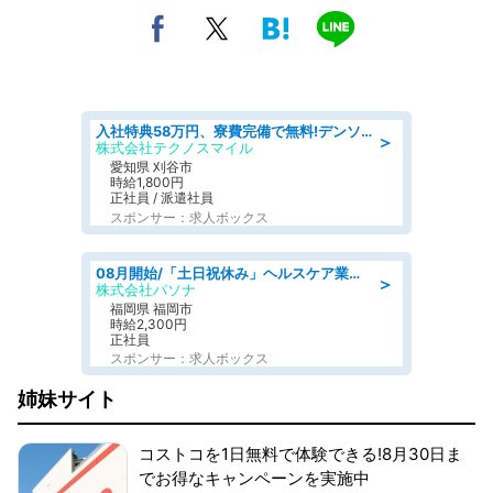
入社特典58万円、寮費完備で無料!デンソーで働こう!自動車工場で小型部品の検査業務 denso aichi
＞
株式会社テクノスマイル
愛知県 刈谷市
時給1,800円
正社員 / 派遣社員
スポンサー：求人ボックス
08月開始/「土日祝休み」ヘルスケア業界の産業保健師/高時給/未経験OK/要資格:保健師、正看護師
＞
株式会社パソナ
福岡県 福岡市
時給2,300円
正社員
スポンサー：求人ボックス
姉妹サイト
コストコを1日無料で体験できる!8月30日ま
でお得なキャンペーンを実施中