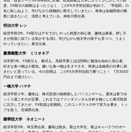
現在、投資サークルForwardに所属。投資経験は大学に入って少しかじった程
度。FX取引の経験はまったくなく、このFX大学対抗戦が初めて。「早稲田」の
名に恥じぬよう、学びながら積極的に取引していきたい。将来は金融関係の職
業に就きたいと、漠然と考えている。神奈川県出身。
明治大学 レン
経営学部2年。FX取引はデモで少しやった程度の初心者。趣味は麻雀。押し引
きが投資に似ている気がする(笑)。学びながら他大学の様子も見つつ、うまく
やっていきたい。東京出身。
慶應義塾大学 ミリオネア
法学部1年。FX取引も、株式も、高校卒業とほぼ同時に勉強を始めた初心者。
好きな食べ物は小籠包。嫌いな食べ物は生タマネギ。将来は金融系の仕事に就
きたいと思っている。今の目標は、このFX大学対抗戦で勝つこと！ 1万3000
円台まで儲けたい。
一橋大学 ハマチ
経済学部２年。趣味は、株式投資の銘柄探しとパソコンゲーム。週末は家でゆ
っくり過ごすのが定番。これまではファンダメンタル分析を軸にした株式投資
に注力してきたが、FX投資は初挑戦。このコンテストの中で実力を磨き、トッ
プを狙う。宮城県出身。
國學院大学 ネオニート
経済学部3年。埼玉県出身。趣味は散歩。昼は大学生、夜はキャバクラのボー