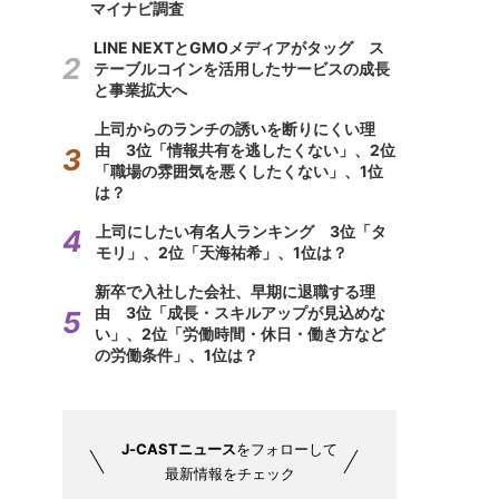
マイナビ調査
LINE NEXTとGMOメディアがタッグ ス
テーブルコインを活用したサービスの成長
と事業拡大へ
上司からのランチの誘いを断りにくい理
由 3位「情報共有を逃したくない」、2位
「職場の雰囲気を悪くしたくない」、1位
は？
上司にしたい有名人ランキング 3位「タ
モリ」、2位「天海祐希」、1位は？
新卒で入社した会社、早期に退職する理
由 3位「成長・スキルアップが見込めな
い」、2位「労働時間・休日・働き方など
の労働条件」、1位は？
J-CASTニュース
をフォローして
最新情報をチェック