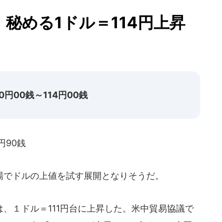
秘める1ドル＝114円上昇
円00銭～114円00銭
円90銭
でドルの上値を試す展開となりそうだ。
、１ドル＝111円台に上昇した。米中貿易協議で