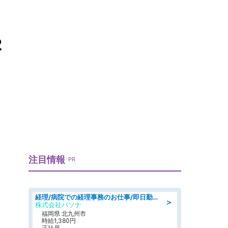
2
注目情報
PR
経理/病院での経理事務のお仕事/即日勤務可/車通勤可/経理/一般事務
＞
株式会社パソナ
福岡県 北九州市
時給1,380円
正社員