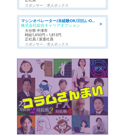
スポンサー：求人ボックス
マシンオペレーター/未経験OK/日払いOK/交替制/20・30・40代活躍中/製造 工場
＞
株式会社綜合キャリアオプション
大分県 中津市
時給1,450円～1,813円
正社員 / 派遣社員
スポンサー：求人ボックス