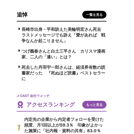
追悼
一覧を見る
長崎市出身・平和訴えた美輪明宏さん死去
ラストメッセージでも訴え「愛があれば 戦
争なんか起こりません」
つげ義春さんと白土三平さん カリスマ漫画
家、二人の「違い」とは？
死去した丹羽宇一郎さんは、経済界有数の読
書家だった 『死ぬほど読書』ベストセラー
に
J-CAST 会社ウォッチ
アクセスランキング
もっと見る
内定先の企業から内定者フォローを受けた
頻度、月1回以上が59.3％ 印象がよかっ
た施策に「社内報・資料の共有」83.0％