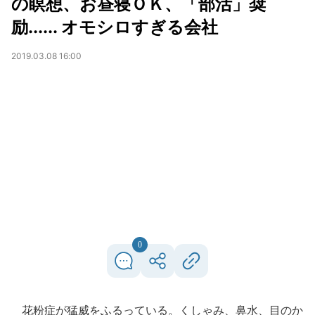
の瞑想、お昼寝ＯＫ、「部活」奨
励...... オモシロすぎる会社
2019.03.08 16:00
0
花粉症が猛威をふるっている。くしゃみ、鼻水、目のか