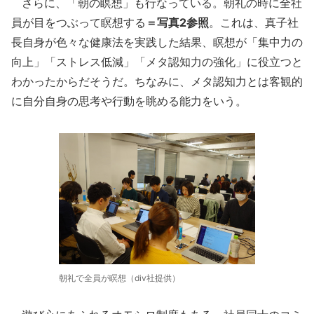
さらに、「朝の瞑想」も行なっている。朝礼の時に全社
員が目をつぶって瞑想する
＝写真2参照
。これは、真子社
長自身が色々な健康法を実践した結果、瞑想が「集中力の
向上」「ストレス低減」「メタ認知力の強化」に役立つと
わかったからだそうだ。ちなみに、メタ認知力とは客観的
に自分自身の思考や行動を眺める能力をいう。
朝礼で全員が瞑想（div社提供）