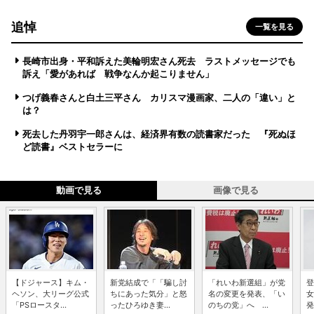
追悼
一覧を見る
長崎市出身・平和訴えた美輪明宏さん死去 ラストメッセージでも
訴え「愛があれば 戦争なんか起こりません」
つげ義春さんと白土三平さん カリスマ漫画家、二人の「違い」と
は？
死去した丹羽宇一郎さんは、経済界有数の読書家だった 『死ぬほ
ど読書』ベストセラーに
動画で見る
画像で見る
【ドジャース】キム・
新党結成で「「騙し討
「れいわ新選組」が党
登
ヘソン、大リーグ公式
ちにあった気分」と怒
名の変更を発表、「い
女
「PSロースタ...
ったひろゆき妻...
のちの党」へ ...
発