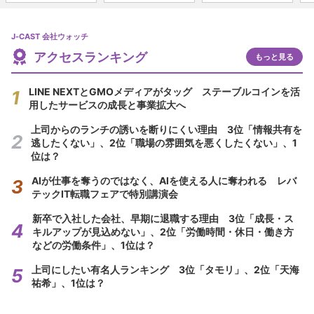
J-CAST 会社ウォッチ
アクセスランキング
もっと見る
LINE NEXTとGMOメディアがタッグ ステーブルコインを活
用したサービスの成長と事業拡大へ
上司からのランチの誘いを断りにくい理由 3位「情報共有を
逃したくない」、2位「職場の雰囲気を悪くしたくない」、1
位は？
AIが仕事を奪うのではなく、AIを使える人に奪われる レバ
テックIT転職フェアで特別講演会
新卒で入社した会社、早期に退職する理由 3位「成長・ス
キルアップが見込めない」、2位「労働時間・休日・働き方
などの労働条件」、1位は？
上司にしたい有名人ランキング 3位「タモリ」、2位「天海
祐希」、1位は？