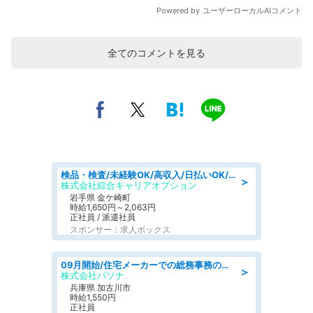
全てのコメントを見る
検品・検査/未経験OK/高収入/日払いOK/交替制/20・30・40代活躍中
＞
株式会社綜合キャリアオプション
岩手県 金ケ崎町
時給1,650円～2,063円
正社員 / 派遣社員
スポンサー：求人ボックス
09月開始/住宅メーカーでの総務事務のお仕事/駅近/車通勤可/一般事務/人事労務
＞
株式会社パソナ
兵庫県 加古川市
時給1,550円
正社員