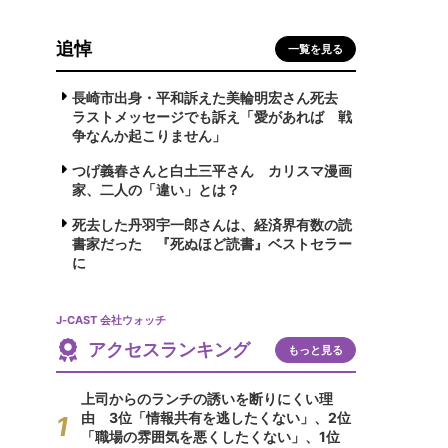
追悼
一覧を見る
長崎市出身・平和訴えた美輪明宏さん死去
ラストメッセージでも訴え「愛があれば 戦
争なんか起こりません」
つげ義春さんと白土三平さん カリスマ漫画
家、二人の「違い」とは？
死去した丹羽宇一郎さんは、経済界有数の読
書家だった 『死ぬほど読書』ベストセラー
に
J-CAST 会社ウォッチ
アクセスランキング
もっと見る
上司からのランチの誘いを断りにくい理
由 3位「情報共有を逃したくない」、2位
「職場の雰囲気を悪くしたくない」、1位