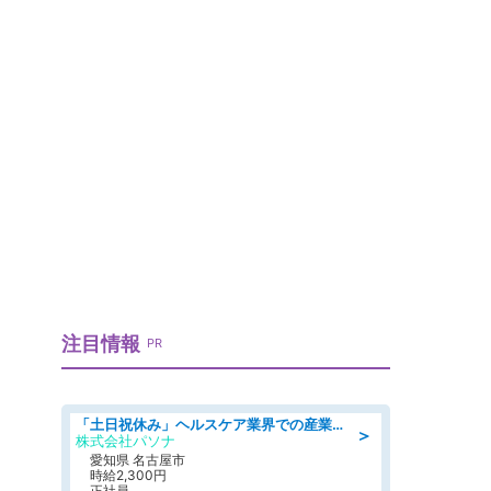
注目情報
PR
「土日祝休み」ヘルスケア業界での産業保健師業務/看護師/高時給/未経験OK/要資格:正看護師
＞
株式会社パソナ
愛知県 名古屋市
時給2,300円
正社員