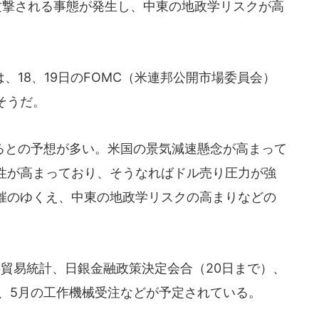
攻撃される事態が発生し、中東の地政学リスクが高
。
18、19日のFOMC（米連邦公開市場委員会）
そうだ。
との予想が多い。米国の景気減速懸念が高まって
性が高まっており、そうなればドル売り圧力が強
催のゆくえ、中東の地政学リスクの高まりなどの
の貿易統計、日銀金融政策決定会合（20日まで）、
見、5月の工作機械受注などが予定されている。