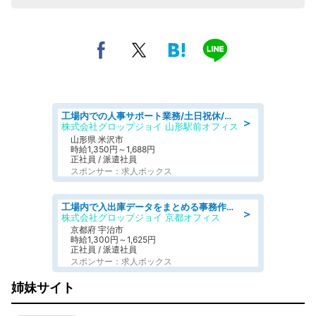
工場内での人事サポート業務/土日祝休/簡単/未経験歓迎/交通費支給/社員登用実績
＞
株式会社グロップジョイ 山形駅前オフィス
山形県 米沢市
時給1,350円～1,688円
正社員 / 派遣社員
スポンサー：求人ボックス
工場内で入出庫データをまとめる事務作業/車通勤OK/交通費支給/食堂あり
＞
株式会社グロップジョイ 京都オフィス
京都府 宇治市
時給1,300円～1,625円
正社員 / 派遣社員
スポンサー：求人ボックス
姉妹サイト