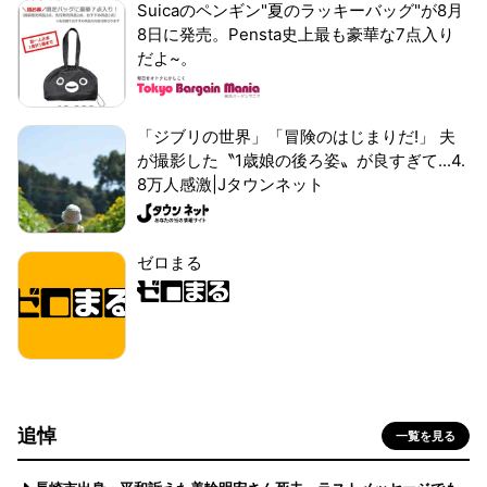
Suicaのペンギン"夏のラッキーバッグ"が8月
8日に発売。Pensta史上最も豪華な7点入り
だよ~。
「ジブリの世界」「冒険のはじまりだ!」 夫
が撮影した〝1歳娘の後ろ姿〟が良すぎて...4.
8万人感激|Jタウンネット
ゼロまる
追悼
一覧を見る