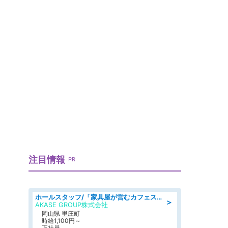
ネ
注目情報
PR
ホールスタッフ/「家具屋が営むカフェスタッフ!」週2日～OK!嬉しいまかない付き/岡山県/浅口郡里庄町
＞
AKASE GROUP株式会社
岡山県 里庄町
時給1,100円～
正社員