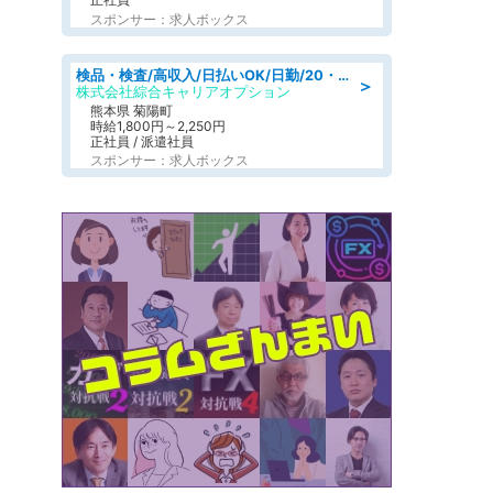
スポンサー：求人ボックス
検品・検査/高収入/日払いOK/日勤/20・30・40代活躍中/製造 工場
＞
株式会社綜合キャリアオプション
熊本県 菊陽町
時給1,800円～2,250円
正社員 / 派遣社員
スポンサー：求人ボックス