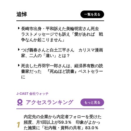
追悼
一覧を見る
長崎市出身・平和訴えた美輪明宏さん死去
ラストメッセージでも訴え「愛があれば 戦
争なんか起こりません」
つげ義春さんと白土三平さん カリスマ漫画
家、二人の「違い」とは？
死去した丹羽宇一郎さんは、経済界有数の読
書家だった 『死ぬほど読書』ベストセラー
に
J-CAST 会社ウォッチ
アクセスランキング
もっと見る
内定先の企業から内定者フォローを受けた
頻度、月1回以上が59.3％ 印象がよかっ
た施策に「社内報・資料の共有」83.0％