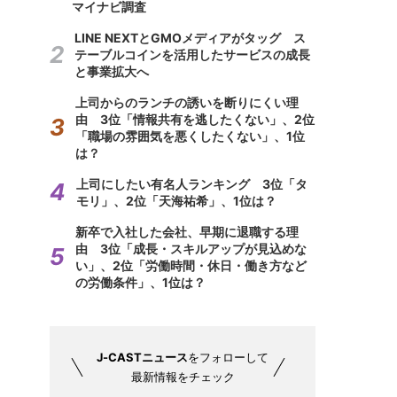
マイナビ調査
LINE NEXTとGMOメディアがタッグ ス
テーブルコインを活用したサービスの成長
と事業拡大へ
上司からのランチの誘いを断りにくい理
由 3位「情報共有を逃したくない」、2位
「職場の雰囲気を悪くしたくない」、1位
は？
上司にしたい有名人ランキング 3位「タ
モリ」、2位「天海祐希」、1位は？
新卒で入社した会社、早期に退職する理
由 3位「成長・スキルアップが見込めな
い」、2位「労働時間・休日・働き方など
の労働条件」、1位は？
J-CASTニュース
をフォローして
最新情報をチェック