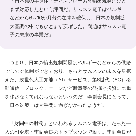
「日本発の半導体・ディスプレー素材輸出規制はひと
まず対応したという評価だ。サムスン電子はベルギー
などから6～10か月分の在庫を確保し、日本の規制拡
大基調の中でもひとまず安堵した。問題はサムスン電
子の未来の事業だ」
つまり、日本の輸出規制問題はベルギーなどからの供給
でしのぐ体制ができており、もっとサムスンの未来を見据
えた、次世代人工知能（AI）サービス、第6世代（6G）移
動通信、ブロックチェーンなど新事業の発掘と投資に比重
を移さなくてはならないというのだ。李副会長にとって、
「日本対策」は片手間に過ぎなかったようだ。
「財閥中の財閥」といわれるサムスン電子は、たった一
人の司令塔・李副会長のトップダウンで動く。李副会長が