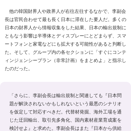
他の韓国財界人や政界人が右往左往するなかで、李副会
長は官民合わせて最も長く日本に滞在した要人だ。多くの
日本の財界人から情報収集をした結果、日本の輸出規制に
ともなう影響は半導体とディスプレーにとどまらず、スマ
ートフォンと家電などにも拡大する可能性があると判断し
た。そして、グループ内の各セクションに「すぐにコンテ
ィンジェンシープラン（非常計画）をまとめよ」と指示し
たのだった。
「さらに、李副会長は輸出規制と関連しても『日本問
題が解決されないかもしれないという最悪のシナリオ
を仮定して対応すべきだ。代替材発掘、海外工場を通
じた迂回輸出、取引先多角化、国内素材産業育成案を
検討せよ』と求めた。李副会長はまた『日本から供給