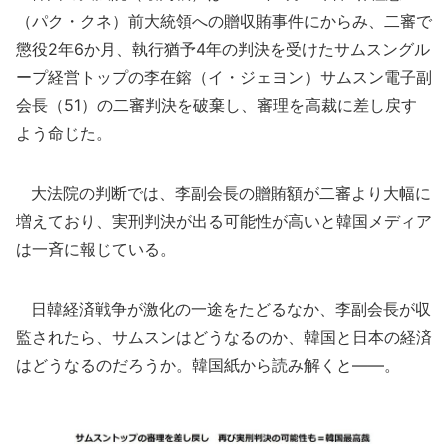
（パク・クネ）前大統領への贈収賄事件にからみ、二審で
懲役2年6か月、執行猶予4年の判決を受けたサムスングル
ープ経営トップの李在鎔（イ・ジェヨン）サムスン電子副
会長（51）の二審判決を破棄し、審理を高裁に差し戻す
よう命じた。
大法院の判断では、李副会長の贈賄額が二審より大幅に
増えており、実刑判決が出る可能性が高いと韓国メディア
は一斉に報じている。
日韓経済戦争が激化の一途をたどるなか、李副会長が収
監されたら、サムスンはどうなるのか、韓国と日本の経済
はどうなるのだろうか。韓国紙から読み解くと――。