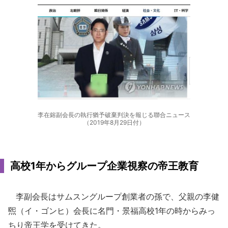
李在鎔副会長の執行猶予破棄判決を報じる聯合ニュース
（2019年8月29日付）
高校1年からグループ企業視察の帝王教育
李副会長はサムスングループ創業者の孫で、父親の李健
煕（イ・ゴンヒ）会長に名門・景福高校1年の時からみっ
ちり帝王学を受けてきた。