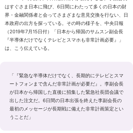
はすぐさま日本に飛び、6日間にわたって多くの日本の財
界・金融関係者と会ってさまざまな意見交換を行ない、日
本政府の出方を探っている。その時の様子を、中央日報
（2019年7月15日付）「日本から帰国のサムスン副会長
『半導体だけでなくテレビとスマホも非常計画必要』」
は、こう伝えている。
「『緊急な半導体だけでなく、長期的にテレビとスマ
ートフォンまで含んだ非常計画が必要だ』。李副会長
が日本から帰国した直後に招集した緊急社長団会議で
出した注文だ。6日間の日本出張を終えた李副会長の
最初のメッセージが長期戦に備えた非常計画策定とい
うことだ」