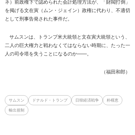
ネ）前政権下で認められた会計処理方法が、「財閥打倒」
を掲げる文在寅（ムン・ジェイン）政権に代わり、不適切
として刑事告発された事件だ。
サムスンは、トランプ米大統領と文在寅大統領という、
二人の巨大権力と戦わなくてはならない時期に、たった一
人の司令塔を失うことになるのか――。
（福田和郎）
サムスン
ドナルド・トランプ
日韓経済戦争
朴槿恵
輸出規制