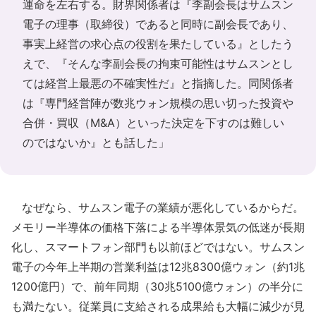
運命を左右する。財界関係者は『李副会長はサムスン
電子の理事（取締役）であると同時に副会長であり、
事実上経営の求心点の役割を果たしている』としたう
えで、『そんな李副会長の拘束可能性はサムスンとし
ては経営上最悪の不確実性だ』と指摘した。同関係者
は『専門経営陣が数兆ウォン規模の思い切った投資や
合併・買収（M&A）といった決定を下すのは難しい
のではないか』とも話した」
なぜなら、サムスン電子の業績が悪化しているからだ。
メモリー半導体の価格下落による半導体景気の低迷が長期
化し、スマートフォン部門も以前ほどではない。サムスン
電子の今年上半期の営業利益は12兆8300億ウォン（約1兆
1200億円）で、前年同期（30兆5100億ウォン）の半分に
も満たない。従業員に支給される成果給も大幅に減少が見