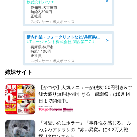
＞
株式会社パソナ
愛知県 名古屋市
時給2,300円
正社員
スポンサー：求人ボックス
構内作業・フォークリフトなど/兵庫県/フォークリフト初心者 未経験歓迎 日勤 土日休み フォークリフト倉庫内作業
＞
UTエージェント株式会社 関西第二CU
兵庫県 神戸市
時給1,400円
正社員
スポンサー：求人ボックス
姉妹サイト
【かつや】人気メニューが税抜150円引き&ご
飯大盛り無料!お得すぎる「感謝祭」は8月14
日まで開催中。
「可愛いのにホラー」「事件性を感じる」 ふ
わふわアザラシの〝赤い異変〟に3.2万人戦
慄|Jタウンネット