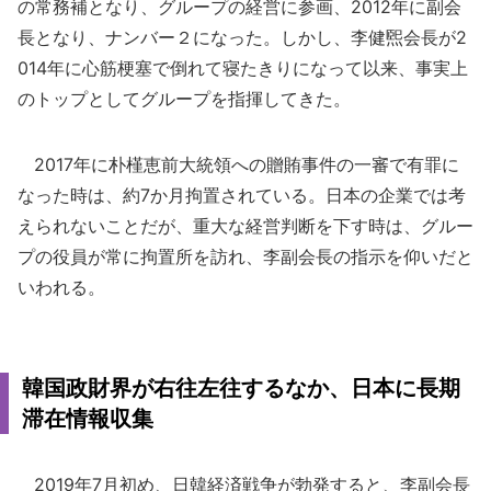
の常務補となり、グループの経営に参画、2012年に副会
長となり、ナンバー２になった。しかし、李健煕会長が2
014年に心筋梗塞で倒れて寝たきりになって以来、事実上
のトップとしてグループを指揮してきた。
2017年に朴槿恵前大統領への贈賄事件の一審で有罪に
なった時は、約7か月拘置されている。日本の企業では考
えられないことだが、重大な経営判断を下す時は、グルー
プの役員が常に拘置所を訪れ、李副会長の指示を仰いだと
いわれる。
韓国政財界が右往左往するなか、日本に長期
滞在情報収集
2019年7月初め、日韓経済戦争が勃発すると、李副会長