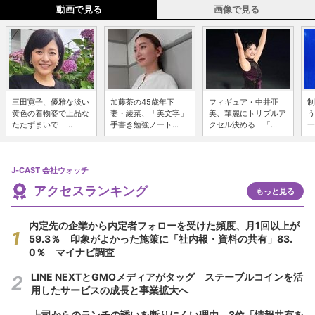
動画で見る
画像で見る
三田寛子、優雅な淡い
加藤茶の45歳年下
フィギュア・中井亜
制
黄色の着物姿で上品な
妻・綾菜、「美文字」
美、華麗にトリプルア
う
たたずまいで ...
手書き勉強ノート...
クセル決める 「...
一
J-CAST 会社ウォッチ
アクセスランキング
もっと見る
内定先の企業から内定者フォローを受けた頻度、月1回以上が
59.3％ 印象がよかった施策に「社内報・資料の共有」83.
0％ マイナビ調査
LINE NEXTとGMOメディアがタッグ ステーブルコインを活
用したサービスの成長と事業拡大へ
上司からのランチの誘いを断りにくい理由 3位「情報共有を