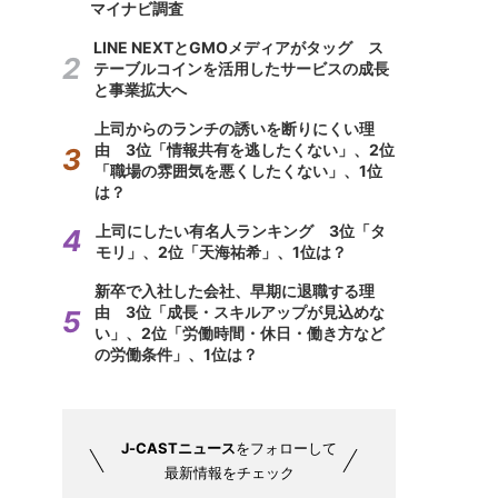
マイナビ調査
LINE NEXTとGMOメディアがタッグ ス
テーブルコインを活用したサービスの成長
と事業拡大へ
上司からのランチの誘いを断りにくい理
由 3位「情報共有を逃したくない」、2位
「職場の雰囲気を悪くしたくない」、1位
は？
上司にしたい有名人ランキング 3位「タ
モリ」、2位「天海祐希」、1位は？
新卒で入社した会社、早期に退職する理
由 3位「成長・スキルアップが見込めな
い」、2位「労働時間・休日・働き方など
の労働条件」、1位は？
J-CASTニュース
をフォローして
最新情報をチェック