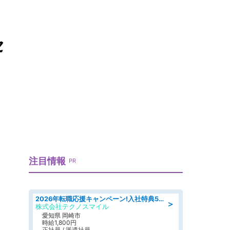
セ
注目情報
PR
2026年転職応援キャンペーン!入社特典58万円/デンソーで働こう!自動車工場で小型部品の検査業務 denso aichi
＞
株式会社テクノスマイル
愛知県 岡崎市
時給1,800円
正社員 / 派遣社員