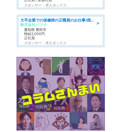
スポンサー：求人ボックス
大手企業での保健師の正職員のお仕事/残業なし/要資格:保健師
＞
株式会社パソナ
愛知県 豊田市
時給2,000円
正社員
スポンサー：求人ボックス