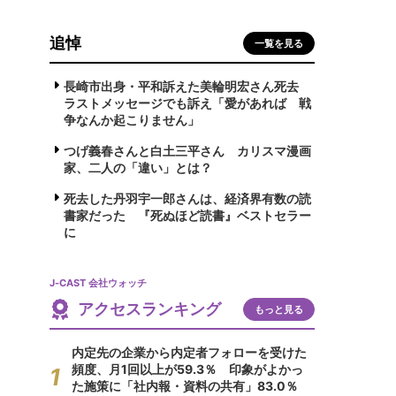
追悼
一覧を見る
長崎市出身・平和訴えた美輪明宏さん死去
ラストメッセージでも訴え「愛があれば 戦
争なんか起こりません」
つげ義春さんと白土三平さん カリスマ漫画
家、二人の「違い」とは？
死去した丹羽宇一郎さんは、経済界有数の読
書家だった 『死ぬほど読書』ベストセラー
に
J-CAST 会社ウォッチ
アクセスランキング
もっと見る
内定先の企業から内定者フォローを受けた
頻度、月1回以上が59.3％ 印象がよかっ
た施策に「社内報・資料の共有」83.0％