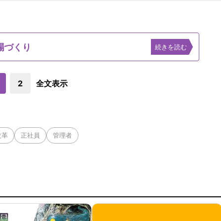
場づくり
続きを読む
2
全文表示
改革
正社員
管理者