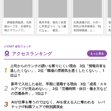
「異物使用疑惑」元韓
熊本市長、相次ぐ余震
広島原爆の日、小沢一
張
国セーブ王、出場停止
に本音ぽつり「もう嫌
郎氏が高市政権を「戦
ォ
明けマウンドで...
だなぁ」 被災...
前回帰路線」と...
気
J-CAST 会社ウォッチ
アクセスランキング
もっと見る
上司からのランチの誘いを断りにくい理由 3位「情報共有を
逃したくない」、2位「職場の雰囲気を悪くしたくない」、1
位は？
新卒で入社した会社、早期に退職する理由 3位「成長・スキ
ルアップが見込めない」、2位「労働時間・休日・働き方など
の労働条件」、1位は？
AIが仕事を奪うのではなく、AIを使える人に奪われる レバ
テックIT転職フェアで特別講演会