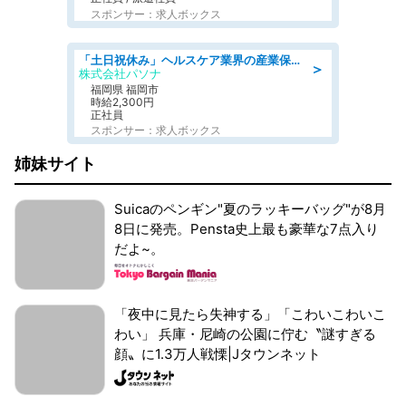
スポンサー：求人ボックス
「土日祝休み」ヘルスケア業界の産業保健師/高時給/未経験OK/要資格:保健師、正看護師
＞
株式会社パソナ
福岡県 福岡市
時給2,300円
正社員
スポンサー：求人ボックス
姉妹サイト
Suicaのペンギン"夏のラッキーバッグ"が8月
8日に発売。Pensta史上最も豪華な7点入り
だよ~。
「夜中に見たら失神する」「こわいこわいこ
わい」 兵庫・尼崎の公園に佇む〝謎すぎる
顔〟に1.3万人戦慄|Jタウンネット