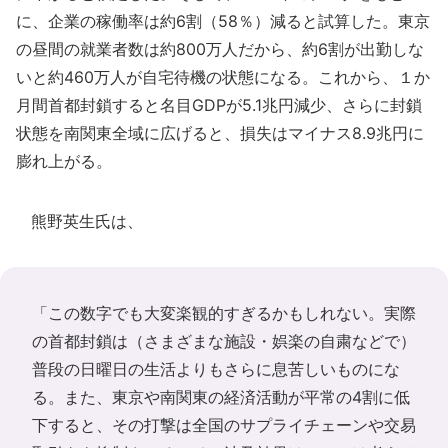
に、企業の稼働率は約6割（58％）減ると試算した。東京
の昼間の就業者数は約800万人だから、約6割が出勤しな
いと約460万人が自宅待機の状態になる。これから、１か
月間首都封鎖すると名目GDPが5.1兆円減少、さらに封鎖
状態を南関東全域に広げると、損失はマイナス8.9兆円に
膨れ上がる。
熊野英生氏は、
「この数字でも大変楽観的すぎるかもしれない。実際
の首都封鎖は（さまざまな施設・娯楽の自粛などで）
普段の日曜日の生活よりもさらに息苦しいものにな
る。また、東京や南関東の経済活動が平常の4割に低
下すると、その打撃は全国のサプライチェーンや交易