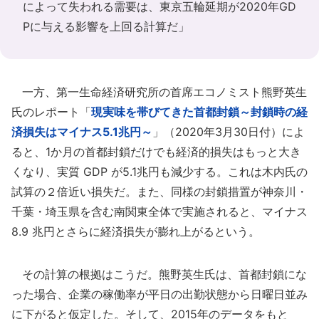
によって失われる需要は、東京五輪延期が2020年GD
Pに与える影響を上回る計算だ」
一方、第一生命経済研究所の首席エコノミスト熊野英生
氏のレポート「
現実味を帯びてきた首都封鎖～封鎖時の経
済損失はマイナス5.1兆円～
」（2020年3月30日付）によ
ると、1か月の首都封鎖だけでも経済的損失はもっと大き
くなり、実質 GDP が5.1兆円も減少する。これは木内氏の
試算の２倍近い損失だ。また、同様の封鎖措置が神奈川・
千葉・埼玉県を含む南関東全体で実施されると、マイナス
8.9 兆円とさらに経済損失が膨れ上がるという。
その計算の根拠はこうだ。熊野英生氏は、首都封鎖にな
った場合、企業の稼働率が平日の出勤状態から日曜日並み
に下がると仮定した。そして、2015年のデータをもと