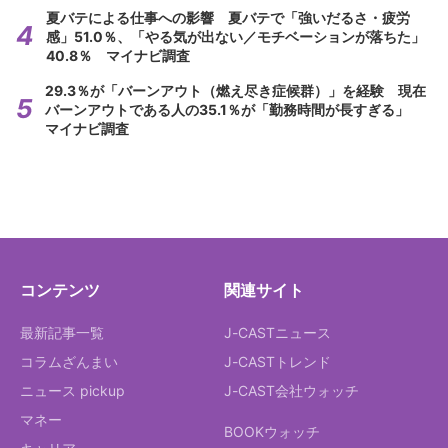
夏バテによる仕事への影響 夏バテで「強いだるさ・疲労
感」51.0％、「やる気が出ない／モチベーションが落ちた」
40.8％ マイナビ調査
29.3％が「バーンアウト（燃え尽き症候群）」を経験 現在
バーンアウトである人の35.1％が「勤務時間が長すぎる」
マイナビ調査
コンテンツ
関連サイト
最新記事一覧
J-CASTニュース
コラムざんまい
J-CASTトレンド
ニュース pickup
J-CAST会社ウォッチ
マネー
BOOKウォッチ