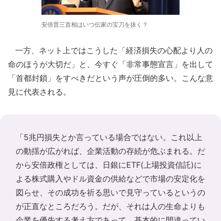
安倍晋三首相はいつ伝家の宝刀を抜く？
一方、ネット上ではこうした「経済損失の心配より人の
命のほうが大切だ」と、今すぐ「非常事態宣言」を出して
「首都封鎖」をすべきだという声が圧倒的多い。こんな意
見に代表される。
「5兆円損失とか言っている場合ではない。これ以上
の動揺が広がれば、企業活動の存続が危ぶまれる。だ
から安倍政権としては、日銀にETF(上場投資信託)に
よる株式購入やドル資金の供給などで市場の安定化を
図らせ、その成功を祈る思いで見守っているというの
が正直なところだろう。だが、それは人の生命よりも
企業を優先する考え方であって、基本的に間違ってい