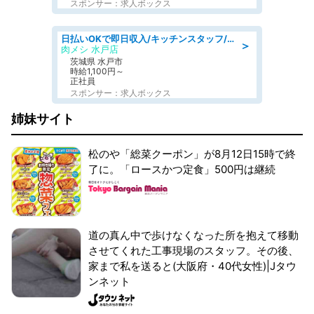
スポンサー：求人ボックス
日払いOKで即日収入/キッチンスタッフ/デリバリー業務など、自己成長可能な幅広い仕事に挑戦!髪型自由&ピアス・ネイルOK/茨城県/水戸市
＞
肉メシ 水戸店
茨城県 水戸市
時給1,100円～
正社員
スポンサー：求人ボックス
姉妹サイト
松のや「総菜クーポン」が8月12日15時で終
了に。「ロースかつ定食」500円は継続
道の真ん中で歩けなくなった所を抱えて移動
させてくれた工事現場のスタッフ。その後、
家まで私を送ると(大阪府・40代女性)|Jタウ
ンネット