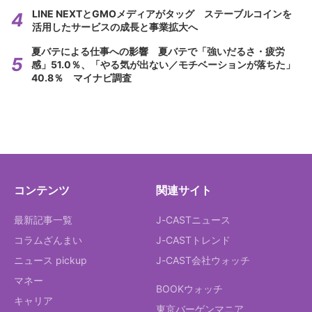
LINE NEXTとGMOメディアがタッグ ステーブルコインを
活用したサービスの成長と事業拡大へ
夏バテによる仕事への影響 夏バテで「強いだるさ・疲労
感」51.0％、「やる気が出ない／モチベーションが落ちた」
40.8％ マイナビ調査
コンテンツ
関連サイト
最新記事一覧
J-CASTニュース
コラムざんまい
J-CASTトレンド
ニュース pickup
J-CAST会社ウォッチ
マネー
BOOKウォッチ
キャリア
東京バーゲンマニア