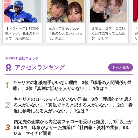
【ドジャース】打撃不
元カップルYouTuber
辻希美、コストコに行
「
振ベッツ、低迷のチー
「夜のひと笑い」いち
くたびに買って...大絶
紗
ムで「最も懸念...
え、新恋...
賛 少しア...
リ
J-CAST 会社ウォッチ
アクセスランキング
もっと見る
キャリアの相談相手がいない理由 3位「職場の人間関係が希
薄」、2位「真剣に話せる人がいない」、1位は？
キャリアのロールモデルがいない理由 3位「理想的だと思え
る人がいない」「真似できると思える人がいない」、2位「身
近に参考になる人がいない」、1位は？
内定先の企業から内定者フォローを受けた頻度、月1回以上が
59.3％ 印象がよかった施策に「社内報・資料の共有」83.
0％ マイナビ調査