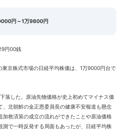
00円～1万9800円
29円00銭
の東京株式市場の日経平均株価は、1万9000円台で
下落した。原油先物価格が史上初めてマイナス価
て、北朝鮮の金正恩委員長の健康不安報道も懸念
追加救済策の成立の流れができたことや原油価格
観測で一時反発する局面もあったが、日経平均株