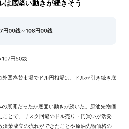
ルは底堅い動きが続きそう
円00銭～108円00銭
107円50銭
での外国為替市場でドル円相場は、ドルが引き続き底
の展開だったが底固い動きが続いた。原油先物価
たことで、リスク回避のドル売り・円買いが活発
救済策成立の流れができたことや原油先物価格の