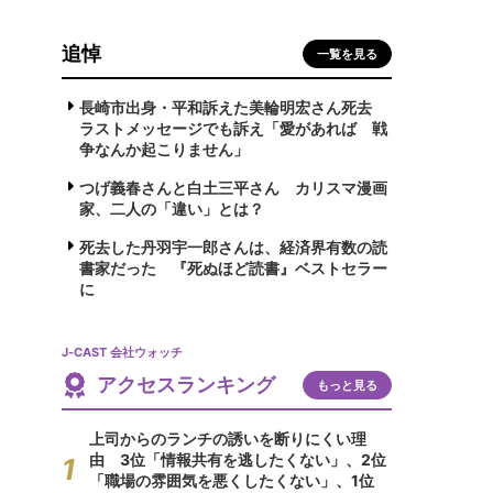
追悼
一覧を見る
長崎市出身・平和訴えた美輪明宏さん死去
ラストメッセージでも訴え「愛があれば 戦
争なんか起こりません」
つげ義春さんと白土三平さん カリスマ漫画
家、二人の「違い」とは？
死去した丹羽宇一郎さんは、経済界有数の読
書家だった 『死ぬほど読書』ベストセラー
に
J-CAST 会社ウォッチ
アクセスランキング
もっと見る
上司からのランチの誘いを断りにくい理
由 3位「情報共有を逃したくない」、2位
「職場の雰囲気を悪くしたくない」、1位