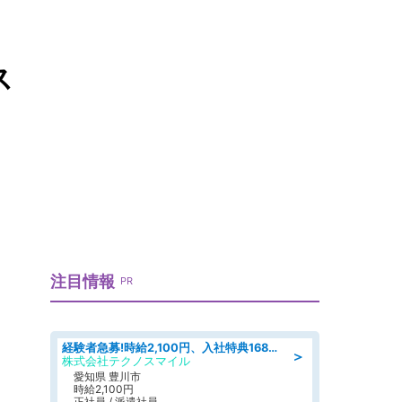
ス
注目情報
PR
経験者急募!時給2,100円、入社特典168万円の自動車製造業務/トヨタ自動車/tutumi
＞
株式会社テクノスマイル
愛知県 豊川市
時給2,100円
正社員 / 派遣社員