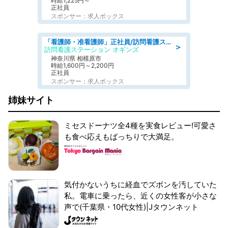
時給1,225円～
正社員
スポンサー：求人ボックス
「看護師・准看護師」正社員/訪問看護ステーション/正看護師,准看護師
＞
訪問看護ステーション オギンズ
神奈川県 相模原市
時給1,600円～2,200円
正社員
スポンサー：求人ボックス
姉妹サイト
ミセスドーナツ全4種を実食レビュー!可愛さ
も食べ応えもばっちりで大満足。
気付かないうちに経血でズボンを汚していた
私。電車に乗ったら、近くの女性客が小さな
声で(千葉県・10代女性)|Jタウンネット