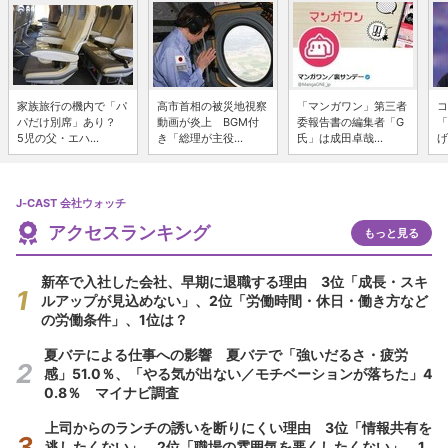
家族旅行の機内で「パ
高市首相の被災地視察
「マンガワン」第三者
コ
パだけ別席」あり？
動画が炎上 BGM付
委報告書の編集者「G
「
5児の父・エハ...
き「総理が主役...
氏」は成田卓哉...
げ
J-CAST 会社ウォッチ
アクセスランキング
もっと見る
新卒で入社した会社、早期に退職する理由 3位「成長・スキ
ルアップが見込めない」、2位「労働時間・休日・働き方など
の労働条件」、1位は？
夏バテによる仕事への影響 夏バテで「強いだるさ・疲労
感」51.0％、「やる気が出ない／モチベーションが落ちた」4
0.8％ マイナビ調査
上司からのランチの誘いを断りにくい理由 3位「情報共有を
逃したくない」、2位「職場の雰囲気を悪くしたくない」、1