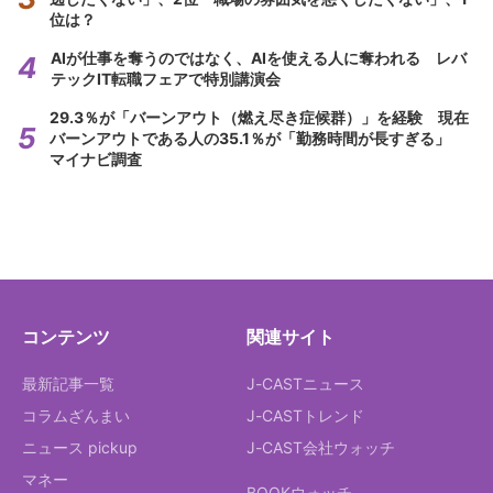
位は？
AIが仕事を奪うのではなく、AIを使える人に奪われる レバ
テックIT転職フェアで特別講演会
29.3％が「バーンアウト（燃え尽き症候群）」を経験 現在
バーンアウトである人の35.1％が「勤務時間が長すぎる」
マイナビ調査
コンテンツ
関連サイト
最新記事一覧
J-CASTニュース
コラムざんまい
J-CASTトレンド
ニュース pickup
J-CAST会社ウォッチ
マネー
BOOKウォッチ