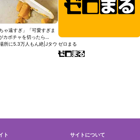
ちゃ遠すぎ」「可愛すぎま
がカボチャを切ったら...
場所に5.3万人もん絶|Jタウ
ゼロまる
イト
サイトについて