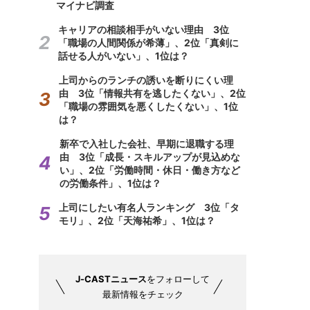
マイナビ調査
キャリアの相談相手がいない理由 3位
「職場の人間関係が希薄」、2位「真剣に
話せる人がいない」、1位は？
上司からのランチの誘いを断りにくい理
由 3位「情報共有を逃したくない」、2位
「職場の雰囲気を悪くしたくない」、1位
は？
新卒で入社した会社、早期に退職する理
由 3位「成長・スキルアップが見込めな
い」、2位「労働時間・休日・働き方など
の労働条件」、1位は？
上司にしたい有名人ランキング 3位「タ
モリ」、2位「天海祐希」、1位は？
J-CASTニュース
をフォローして
最新情報をチェック