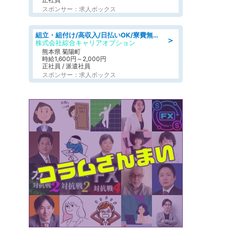
スポンサー：求人ボックス
組立・組付け/高収入/日払いOK/寮費無料/交替制/20・30・40代活躍中
＞
株式会社綜合キャリアオプション
熊本県 菊陽町
時給1,600円～2,000円
正社員 / 派遣社員
スポンサー：求人ボックス