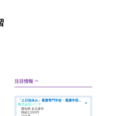
習
注目情報
PR
「土日祝休み」看護専門学校・看護学部での教員業務/高時給/要資格:保健師、正看護師
＞
株式会社パソナ
愛知県 名古屋市
時給2,200円
正社員