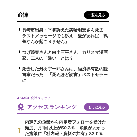
追悼
一覧を見る
長崎市出身・平和訴えた美輪明宏さん死去
ラストメッセージでも訴え「愛があれば 戦
争なんか起こりません」
つげ義春さんと白土三平さん カリスマ漫画
家、二人の「違い」とは？
死去した丹羽宇一郎さんは、経済界有数の読
書家だった 『死ぬほど読書』ベストセラー
に
J-CAST 会社ウォッチ
アクセスランキング
もっと見る
内定先の企業から内定者フォローを受けた
頻度、月1回以上が59.3％ 印象がよかっ
た施策に「社内報・資料の共有」83.0％