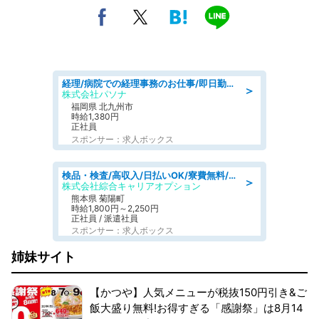
経理/病院での経理事務のお仕事/即日勤務可/車通勤可/経理/一般事務
＞
株式会社パソナ
福岡県 北九州市
時給1,380円
正社員
スポンサー：求人ボックス
検品・検査/高収入/日払いOK/寮費無料/日勤/20・30・40代活躍中
＞
株式会社綜合キャリアオプション
熊本県 菊陽町
時給1,800円～2,250円
正社員 / 派遣社員
スポンサー：求人ボックス
姉妹サイト
【かつや】人気メニューが税抜150円引き&ご
飯大盛り無料!お得すぎる「感謝祭」は8月14