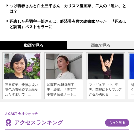
つげ義春さんと白土三平さん カリスマ漫画家、二人の「違い」と
は？
死去した丹羽宇一郎さんは、経済界有数の読書家だった 『死ぬほ
ど読書』ベストセラーに
動画で見る
画像で見る
三田寛子、優雅な淡い
加藤茶の45歳年下
フィギュア・中井亜
制
黄色の着物姿で上品な
妻・綾菜、「美文字」
美、華麗にトリプルア
う
たたずまいで ...
手書き勉強ノート...
クセル決める 「...
一
J-CAST 会社ウォッチ
アクセスランキング
もっと見る