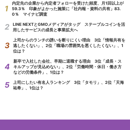
内定先の企業から内定者フォローを受けた頻度、月1回以上が
59.3％ 印象がよかった施策に「社内報・資料の共有」83.
0％ マイナビ調査
LINE NEXTとGMOメディアがタッグ ステーブルコインを活
用したサービスの成長と事業拡大へ
上司からのランチの誘いを断りにくい理由 3位「情報共有を
逃したくない」、2位「職場の雰囲気を悪くしたくない」、1
位は？
新卒で入社した会社、早期に退職する理由 3位「成長・ス
キルアップが見込めない」、2位「労働時間・休日・働き方
などの労働条件」、1位は？
上司にしたい有名人ランキング 3位「タモリ」、2位「天海
祐希」、1位は？