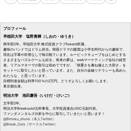
プロフィール
早稲田大学 塩野勇輝（しおの・ゆうき）
商学部2年。早稲田大学 株式投資クラブfoward所属。
趣味のバンドではドラム担当。韓国ドラマの鑑賞は小学生時代からの趣味で、
現在は字幕や吹替なしで毎日観ています。ルービックキューブをはじめとする
さまざまなパズルゲームも好き。将来の夢は、webマーケティング会社の経営
者。リアルマネーでの取引は初めてですが、「慎重さを兼ね備えた大胆さ」を
モットーに取引したいと思っています。また、自分の金融リテラシーも高めら
れたらな、と思っています。
目標到達金額は利率100％の2万円。どうぞよろしくお願いします。
東京都出身。
明治大学 池田慶吾（いけだ・けいご）
文学部2年。
明治大学Breakouts!元幹事長。大学投資連合USIC元副代表。
ファンダメンタルズ分析を中心に取引していきたいと思います！
@Bimoku_shurei（本人Twitter）
@Break_Outs（サークルTwitter）