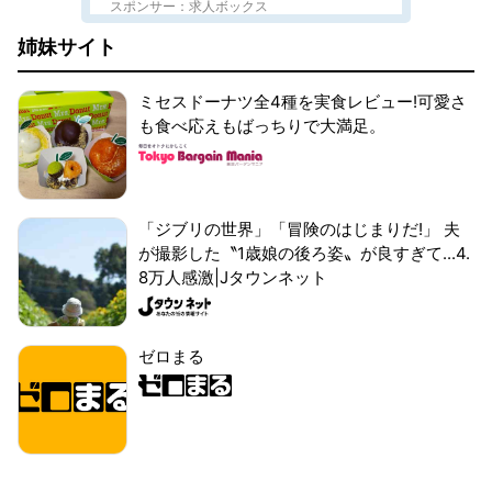
スポンサー：求人ボックス
姉妹サイト
ミセスドーナツ全4種を実食レビュー!可愛さ
も食べ応えもばっちりで大満足。
「ジブリの世界」「冒険のはじまりだ!」 夫
が撮影した〝1歳娘の後ろ姿〟が良すぎて...4.
8万人感激|Jタウンネット
ゼロまる