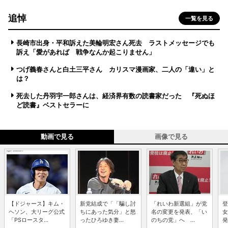
追悼
一覧を見る
長崎市出身・平和訴えた美輪明宏さん死去 ラストメッセージでも
訴え「愛があれば 戦争なんか起こりません」
つげ義春さんと白土三平さん カリスマ漫画家、二人の「違い」と
は？
死去した丹羽宇一郎さんは、経済界有数の読書家だった 『死ぬほ
ど読書』ベストセラーに
動画で見る
画像で見る
【ドジャース】キム・
新党結成で「「騙し討
「れいわ新選組」が党
登
ヘソン、大リーグ公式
ちにあった気分」と怒
名の変更を発表、「い
女
「PSロースタ...
ったひろゆき妻...
のちの党」へ ...
発