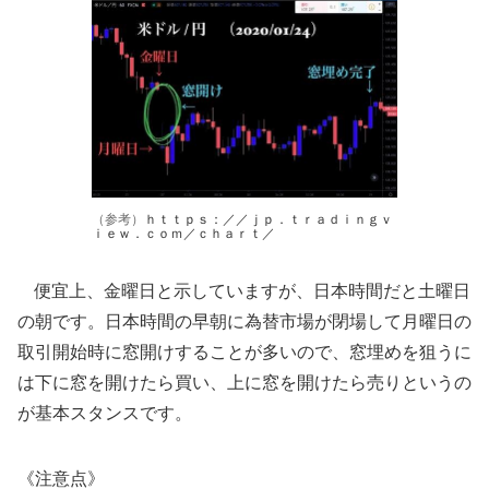
（参考）
ｈｔｔｐｓ：／／ｊｐ．ｔｒａｄｉｎｇｖ
ｉｅｗ．ｃｏｍ／ｃｈａｒｔ／
便宜上、金曜日と示していますが、日本時間だと土曜日
の朝です。日本時間の早朝に為替市場が閉場して月曜日の
取引開始時に窓開けすることが多いので、窓埋めを狙うに
は下に窓を開けたら買い、上に窓を開けたら売りというの
が基本スタンスです。
《注意点》