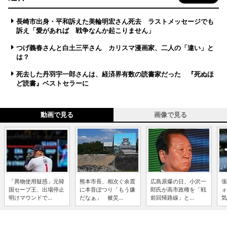
長崎市出身・平和訴えた美輪明宏さん死去 ラストメッセージでも
訴え「愛があれば 戦争なんか起こりません」
つげ義春さんと白土三平さん カリスマ漫画家、二人の「違い」と
は？
死去した丹羽宇一郎さんは、経済界有数の読書家だった 『死ぬほ
ど読書』ベストセラーに
動画で見る
画像で見る
「異物使用疑惑」元韓
熊本市長、相次ぐ余震
広島原爆の日、小沢一
張
国セーブ王、出場停止
に本音ぽつり「もう嫌
郎氏が高市政権を「戦
ォ
明けマウンドで...
だなぁ」 被災...
前回帰路線」と...
気