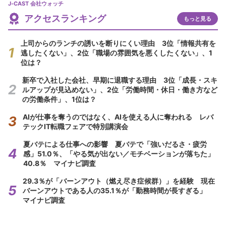
J-CAST 会社ウォッチ
アクセスランキング
もっと見る
上司からのランチの誘いを断りにくい理由 3位「情報共有を
逃したくない」、2位「職場の雰囲気を悪くしたくない」、1
位は？
新卒で入社した会社、早期に退職する理由 3位「成長・スキ
ルアップが見込めない」、2位「労働時間・休日・働き方など
の労働条件」、1位は？
AIが仕事を奪うのではなく、AIを使える人に奪われる レバ
テックIT転職フェアで特別講演会
夏バテによる仕事への影響 夏バテで「強いだるさ・疲労
感」51.0％、「やる気が出ない／モチベーションが落ちた」
40.8％ マイナビ調査
29.3％が「バーンアウト（燃え尽き症候群）」を経験 現在
バーンアウトである人の35.1％が「勤務時間が長すぎる」
マイナビ調査