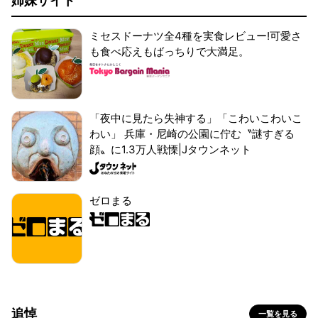
姉妹サイト
ミセスドーナツ全4種を実食レビュー!可愛さ
も食べ応えもばっちりで大満足。
「夜中に見たら失神する」「こわいこわいこ
わい」 兵庫・尼崎の公園に佇む〝謎すぎる
顔〟に1.3万人戦慄|Jタウンネット
ゼロまる
追悼
一覧を見る