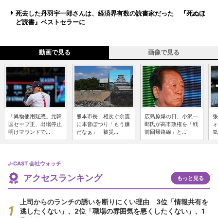
死去した丹羽宇一郎さんは、経済界有数の読書家だった 『死ぬほ
ど読書』ベストセラーに
動画で見る
画像で見る
「異物使用疑惑」元韓
熊本市長、相次ぐ余震
広島原爆の日、小沢一
張
国セーブ王、出場停止
に本音ぽつり「もう嫌
郎氏が高市政権を「戦
ォ
明けマウンドで...
だなぁ」 被災...
前回帰路線」と...
気
J-CAST 会社ウォッチ
アクセスランキング
もっと見る
上司からのランチの誘いを断りにくい理由 3位「情報共有を
逃したくない」、2位「職場の雰囲気を悪くしたくない」、1