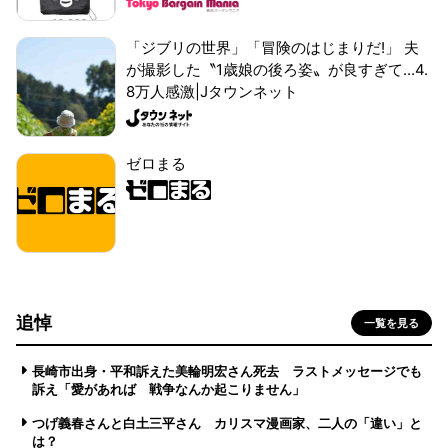
「ジブリの世界」「冒険のはじまりだ!」 夫
が撮影した〝1歳娘の後ろ姿〟が良すぎて...4.
8万人感激|Jタウンネット
ゼロまる
追悼
一覧を見る
長崎市出身・平和訴えた美輪明宏さん死去 ラストメッセージでも
訴え「愛があれば 戦争なんか起こりません」
つげ義春さんと白土三平さん カリスマ漫画家、二人の「違い」と
は？