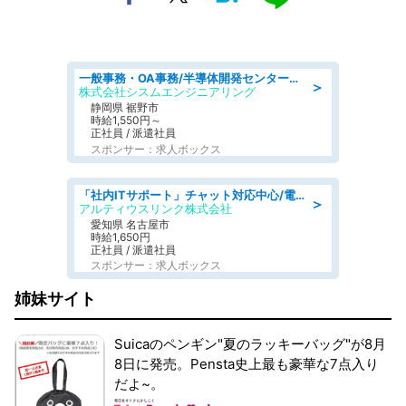
一般事務・OA事務/半導体開発センター内で事務&軽作業スタッフ、募集
＞
株式会社シスムエンジニアリング
静岡県 裾野市
時給1,550円～
正社員 / 派遣社員
スポンサー：求人ボックス
「社内ITサポート」チャット対応中心/電話少なめ/土日祝休/名古屋市港区
＞
アルティウスリンク株式会社
愛知県 名古屋市
時給1,650円
正社員 / 派遣社員
スポンサー：求人ボックス
姉妹サイト
Suicaのペンギン"夏のラッキーバッグ"が8月
8日に発売。Pensta史上最も豪華な7点入り
だよ~。