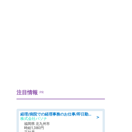
」
注目情報
PR
経理/病院での経理事務のお仕事/即日勤務可/車通勤可/経理/一般事務
＞
株式会社パソナ
福岡県 北九州市
時給1,380円
正社員