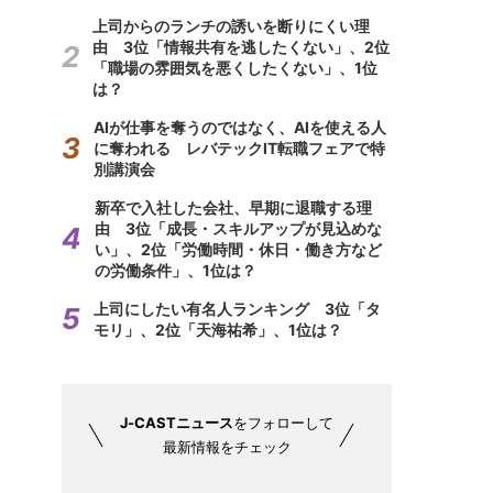
上司からのランチの誘いを断りにくい理
由 3位「情報共有を逃したくない」、2位
「職場の雰囲気を悪くしたくない」、1位
は？
AIが仕事を奪うのではなく、AIを使える人
に奪われる レバテックIT転職フェアで特
別講演会
新卒で入社した会社、早期に退職する理
由 3位「成長・スキルアップが見込めな
い」、2位「労働時間・休日・働き方など
の労働条件」、1位は？
上司にしたい有名人ランキング 3位「タ
モリ」、2位「天海祐希」、1位は？
J-CASTニュース
をフォローして
最新情報をチェック