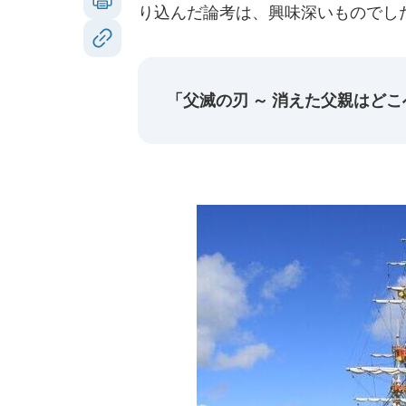
り込んだ論考は、興味深いものでし
「父滅の刃 ～ 消えた父親はど