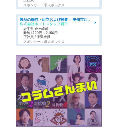
スポンサー：求人ボックス
製品の梱包・組立および検査・ 奥州市江刺/大手企業で長期安定 梱包・検査・組立/半年経過毎に5万円の報奨金有
＞
株式会社ホットスタッフ岩手
岩手県 金ケ崎町
時給1,720円～2,150円
正社員 / 派遣社員
スポンサー：求人ボックス