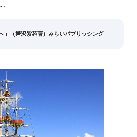
た。
こへ」（樺沢紫苑著）みらいパブリッシング