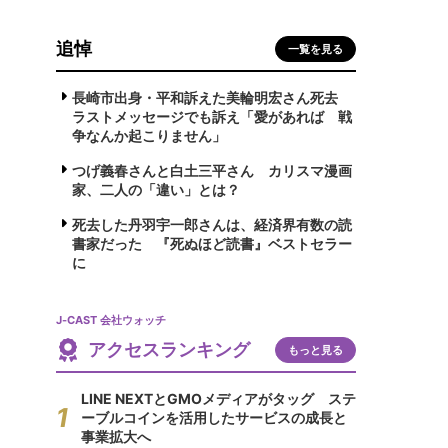
追悼
一覧を見る
長崎市出身・平和訴えた美輪明宏さん死去
ラストメッセージでも訴え「愛があれば 戦
争なんか起こりません」
つげ義春さんと白土三平さん カリスマ漫画
家、二人の「違い」とは？
死去した丹羽宇一郎さんは、経済界有数の読
書家だった 『死ぬほど読書』ベストセラー
に
J-CAST 会社ウォッチ
アクセスランキング
もっと見る
LINE NEXTとGMOメディアがタッグ ステ
ーブルコインを活用したサービスの成長と
事業拡大へ