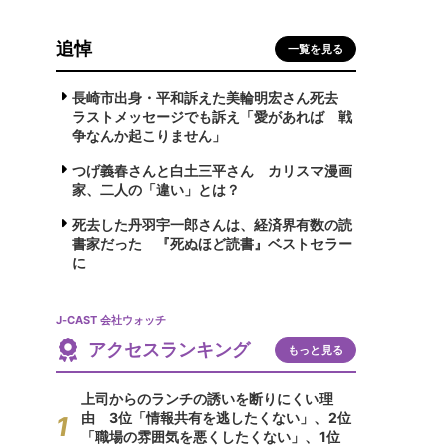
追悼
一覧を見る
長崎市出身・平和訴えた美輪明宏さん死去
ラストメッセージでも訴え「愛があれば 戦
争なんか起こりません」
つげ義春さんと白土三平さん カリスマ漫画
家、二人の「違い」とは？
死去した丹羽宇一郎さんは、経済界有数の読
書家だった 『死ぬほど読書』ベストセラー
に
J-CAST 会社ウォッチ
アクセスランキング
もっと見る
上司からのランチの誘いを断りにくい理
由 3位「情報共有を逃したくない」、2位
「職場の雰囲気を悪くしたくない」、1位