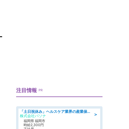
計
注目情報
PR
「土日祝休み」ヘルスケア業界の産業保健師/高時給/未経験OK/要資格:保健師、正看護師
＞
株式会社パソナ
福岡県 福岡市
時給2,300円
正社員