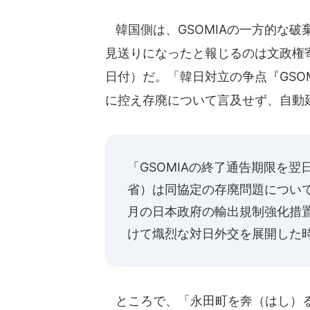
韓国側は、GSOMIAの一方的な破
見送りになったと報じるのは文政権
日付）だ。「韓日対立の争点『GSO
に控え存廃について言及せず、自動
「GSOMIAの終了通告期限を翌
省）は同協定の存廃問題につい
月の日本政府の輸出規制強化措
けて熾烈な対日外交を展開した
ところで、「永田町を奔（はし）る安