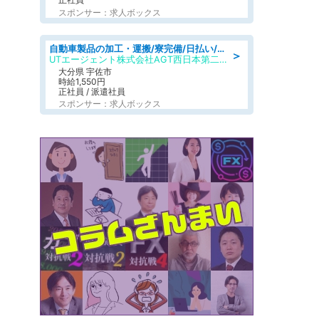
スポンサー：求人ボックス
自動車製品の加工・運搬/寮完備/日払い/工場・製造
＞
UTエージェント株式会社AGT西日本第二CU
大分県 宇佐市
時給1,550円
正社員 / 派遣社員
スポンサー：求人ボックス