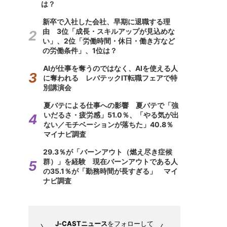
は？
新卒で入社した会社、早期に退職する理
由 3位「成長・スキルアップが見込めな
い」、2位「労働時間・休日・働き方など
の労働条件」、1位は？
AIが仕事を奪うのではなく、AIを使える人
に奪われる レバテックIT転職フェアで特
別講演会
夏バテによる仕事への影響 夏バテで「強
いだるさ・疲労感」51.0％、「やる気が出
ない／モチベーションが落ちた」40.8％
マイナビ調査
29.3％が「バーンアウト（燃え尽き症候
群）」を経験 現在バーンアウトである人
の35.1％が「勤務時間が長すぎる」 マイ
ナビ調査
J-CASTニュース
をフォローして