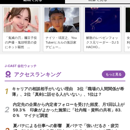
「鬼滅の刃」禰豆子役
ナイツ・塙宣之、You
解散のレペゼンフォッ
女
の声優・鬼頭明里の姿
Tuberヒカルの落語家
クス元リーダー・DJ S
利
にネット騒然 ...
デビュー...
HACHO...
ッ
J-CAST 会社ウォッチ
アクセスランキング
もっと見る
キャリアの相談相手がいない理由 3位「職場の人間関係が希
薄」、2位「真剣に話せる人がいない」、1位は？
内定先の企業から内定者フォローを受けた頻度、月1回以上が
59.3％ 印象がよかった施策に「社内報・資料の共有」83.
0％ マイナビ調査
夏バテによる仕事への影響 夏バテで「強いだるさ・疲労