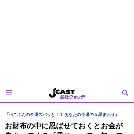
「ぺこぷんの金運ズバッと！！ あなたの今週の☆星まわり」
お財布の中に忍ばせておくとお金が