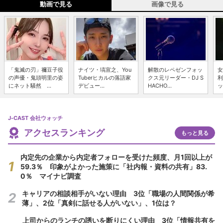
動画で見る
画像で見る
「鬼滅の刃」禰豆子役
ナイツ・塙宣之、You
解散のレペゼンフォッ
女
の声優・鬼頭明里の姿
Tuberヒカルの落語家
クス元リーダー・DJ S
利
にネット騒然 ...
デビュー...
HACHO...
ッ
J-CAST 会社ウォッチ
アクセスランキング
もっと見る
内定先の企業から内定者フォローを受けた頻度、月1回以上が
59.3％ 印象がよかった施策に「社内報・資料の共有」83.
0％ マイナビ調査
キャリアの相談相手がいない理由 3位「職場の人間関係が希
薄」、2位「真剣に話せる人がいない」、1位は？
上司からのランチの誘いを断りにくい理由 3位「情報共有を