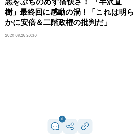
悪をぶちのめす痛快さ！ 「半沢直
樹」最終回に感動の渦！「これは明ら
かに安倍＆二階政権の批判だ」
2020.09.28 20:30
0