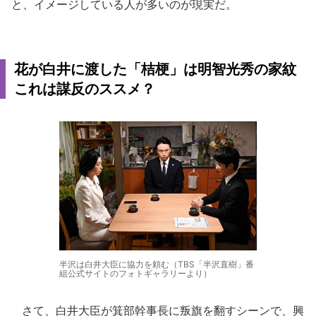
と、イメージしている人が多いのが現実だ。
花が白井に渡した「桔梗」は明智光秀の家紋
これは謀反のススメ？
半沢は白井大臣に協力を頼む（TBS「半沢直樹」番
組公式サイトのフォトギャラリーより）
さて、白井大臣が箕部幹事長に叛旗を翻すシーンで、興