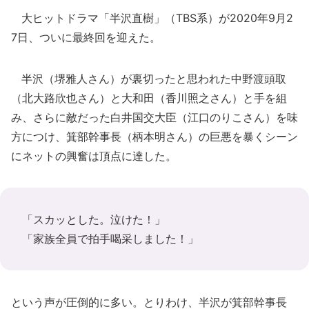
大ヒットドラマ「半沢直樹」（TBS系）が2020年9月2
7日、ついに最終回を迎えた。
半沢（堺雅人さん）が裏切ったと思われた中野渡頭取
（北大路欣也さん）と大和田（香川照之さん）と手を組
み、さらに敵だった白井国交大臣（江口のりこさん）を味
方につけ、箕部幹事長（柄本明さん）の巨悪を暴くシーン
にネットの興奮は頂点に達した。
「スカッとした。泣けた！」
「家族全員で拍手喝采しました！」
という声が圧倒的に多い。とりわけ、半沢が箕部幹事長