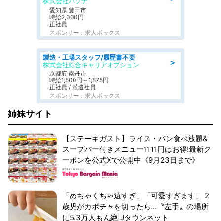
株式会社パソナ
愛知県 豊田市
時給2,000円
正社員
スポンサー：求人ボックス
製造・工場スタッフ/履歴書不要
＞
株式会社綜合キャリアオプション
京都府 南丹市
時給1,500円～1,875円
正社員 / 派遣社員
スポンサー：求人ボックス
姉妹サイト
【ステーキガスト】ライス・パン食べ放題&
スープバー付きメニュー1111円はお得!最新ク
ーポンを公式Xで公開中《9月23日まで》
「めちゃくちゃ遠すぎ」「可愛すぎます」 2
歳児がカボチャを切ったら...〝左手〟の場所
に5.3万人もん絶|Jタウンネット