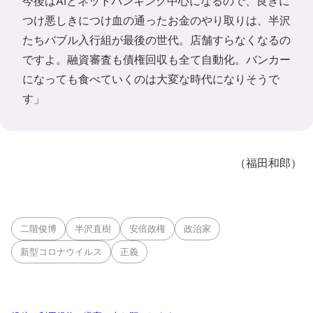
今後はAIとネットバンキング中心になるので、良きに
つけ悪しきにつけ血の通ったお金のやり取りは、半沢
たちバブル入行組が最後の世代。店舗すらなくなるの
ですよ。融資審査も債権回収も全て自動化。バンカー
になっても食べていくのは大変な時代になりそうで
す」
（福田和郎）
二階俊博
半沢直樹
安倍政権
政治家
新型コロナウイルス
正義