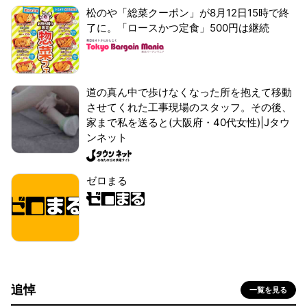
松のや「総菜クーポン」が8月12日15時で終
了に。「ロースかつ定食」500円は継続
道の真ん中で歩けなくなった所を抱えて移動
させてくれた工事現場のスタッフ。その後、
家まで私を送ると(大阪府・40代女性)|Jタウ
ンネット
ゼロまる
追悼
一覧を見る