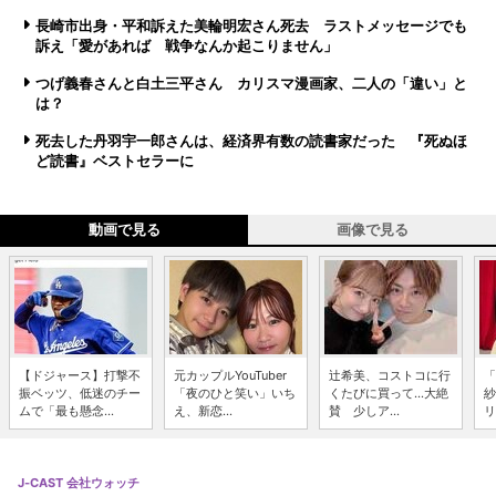
長崎市出身・平和訴えた美輪明宏さん死去 ラストメッセージでも
訴え「愛があれば 戦争なんか起こりません」
つげ義春さんと白土三平さん カリスマ漫画家、二人の「違い」と
は？
死去した丹羽宇一郎さんは、経済界有数の読書家だった 『死ぬほ
ど読書』ベストセラーに
動画で見る
画像で見る
【ドジャース】打撃不
元カップルYouTuber
辻希美、コストコに行
「
振ベッツ、低迷のチー
「夜のひと笑い」いち
くたびに買って...大絶
紗
ムで「最も懸念...
え、新恋...
賛 少しア...
リ
J-CAST 会社ウォッチ