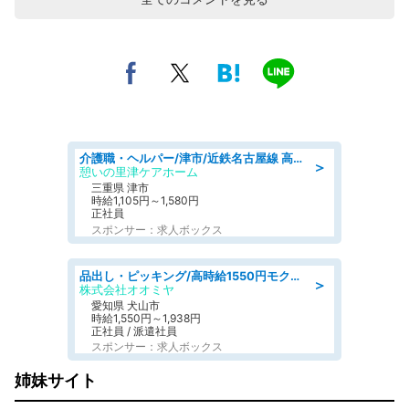
介護職・ヘルパー/津市/近鉄名古屋線 高田本山/三重県/デイサービス
＞
憩いの里津ケアホーム
三重県 津市
時給1,105円～1,580円
正社員
スポンサー：求人ボックス
品出し・ピッキング/高時給1550円モクモクと指示書通りに仕分け・品出し
＞
株式会社オオミヤ
愛知県 犬山市
時給1,550円～1,938円
正社員 / 派遣社員
スポンサー：求人ボックス
姉妹サイト