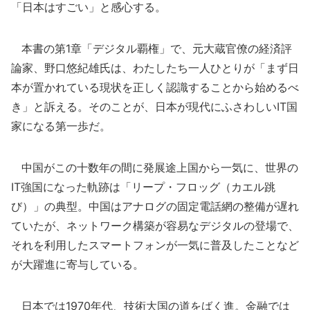
「日本はすごい」と感心する。
本書の第1章「デジタル覇権」で、元大蔵官僚の経済評
論家、野口悠紀雄氏は、わたしたち一人ひとりが「まず日
本が置かれている現状を正しく認識することから始めるべ
き」と訴える。そのことが、日本が現代にふさわしいIT国
家になる第一歩だ。
中国がこの十数年の間に発展途上国から一気に、世界の
IT強国になった軌跡は「リープ・フロッグ（カエル跳
び）」の典型。中国はアナログの固定電話網の整備が遅れ
ていたが、ネットワーク構築が容易なデジタルの登場で、
それを利用したスマートフォンが一気に普及したことなど
が大躍進に寄与している。
日本では1970年代、技術大国の道をばく進。金融では