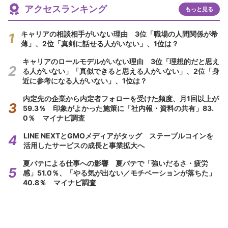
アクセスランキング
もっと見る
キャリアの相談相手がいない理由 3位「職場の人間関係が希
薄」、2位「真剣に話せる人がいない」、1位は？
キャリアのロールモデルがいない理由 3位「理想的だと思え
る人がいない」「真似できると思える人がいない」、2位「身
近に参考になる人がいない」、1位は？
内定先の企業から内定者フォローを受けた頻度、月1回以上が
59.3％ 印象がよかった施策に「社内報・資料の共有」83.
0％ マイナビ調査
LINE NEXTとGMOメディアがタッグ ステーブルコインを
活用したサービスの成長と事業拡大へ
夏バテによる仕事への影響 夏バテで「強いだるさ・疲労
感」51.0％、「やる気が出ない／モチベーションが落ちた」
40.8％ マイナビ調査