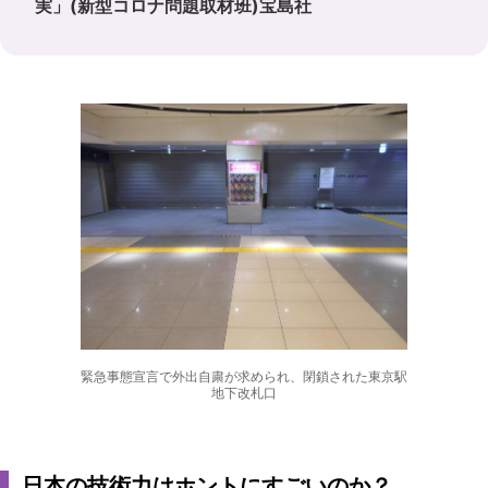
実」(新型コロナ問題取材班)宝島社
緊急事態宣言で外出自粛が求められ、閉鎖された東京駅
地下改札口
日本の技術力はホントにすごいのか？