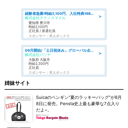
経験者急募!時給2,100円、入社特典168万円の自動車製造業務/トヨタ自動車/tutumi
＞
株式会社テクノスマイル
愛知県 豊川市
時給2,100円
正社員 / 派遣社員
スポンサー：求人ボックス
09月開始/「土日祝休み」グローバル企業での産業保健のお仕事/保健師/高時給/残業なし/服装自由
＞
株式会社パソナ
大阪府 大阪市
時給2,300円
正社員
スポンサー：求人ボックス
姉妹サイト
Suicaのペンギン"夏のラッキーバッグ"が8月
8日に発売。Pensta史上最も豪華な7点入り
だよ~。