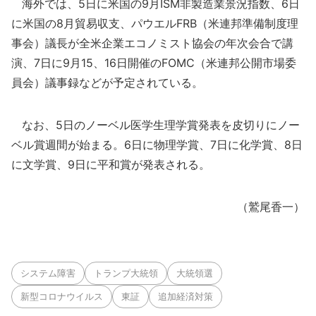
海外では、5日に米国の9月ISM非製造業景況指数、6日
に米国の8月貿易収支、パウエルFRB（米連邦準備制度理
事会）議長が全米企業エコノミスト協会の年次会合で講
演、7日に9月15、16日開催のFOMC（米連邦公開市場委
員会）議事録などが予定されている。
なお、5日のノーベル医学生理学賞発表を皮切りにノー
ベル賞週間が始まる。6日に物理学賞、7日に化学賞、8日
に文学賞、9日に平和賞が発表される。
（鷲尾香一）
システム障害
トランプ大統領
大統領選
新型コロナウイルス
東証
追加経済対策