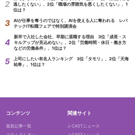
逃したくない」、2位「職場の雰囲気を悪くしたくない」、1
位は？
AIが仕事を奪うのではなく、AIを使える人に奪われる レバ
テックIT転職フェアで特別講演会
新卒で入社した会社、早期に退職する理由 3位「成長・ス
キルアップが見込めない」、2位「労働時間・休日・働き方
などの労働条件」、1位は？
上司にしたい有名人ランキング 3位「タモリ」、2位「天海
祐希」、1位は？
コンテンツ
関連サイト
最新記事一覧
J-CASTニュース
コラムざんまい
J-CASTトレンド