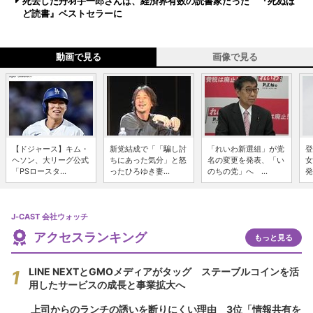
死去した丹羽宇一郎さんは、経済界有数の読書家だった 『死ぬほ
ど読書』ベストセラーに
動画で見る
画像で見る
【ドジャース】キム・
新党結成で「「騙し討
「れいわ新選組」が党
登
ヘソン、大リーグ公式
ちにあった気分」と怒
名の変更を発表、「い
女
「PSロースタ...
ったひろゆき妻...
のちの党」へ ...
発
J-CAST 会社ウォッチ
アクセスランキング
もっと見る
LINE NEXTとGMOメディアがタッグ ステーブルコインを活
用したサービスの成長と事業拡大へ
上司からのランチの誘いを断りにくい理由 3位「情報共有を