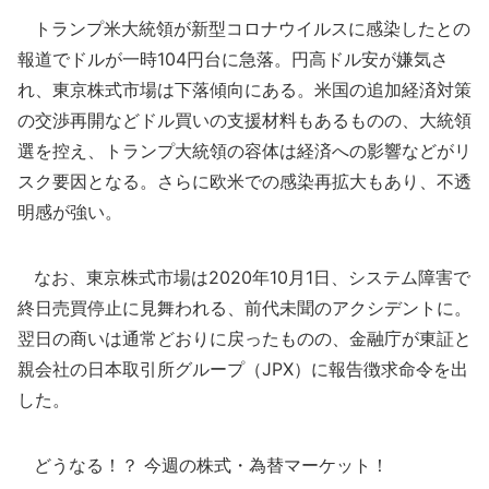
トランプ米大統領が新型コロナウイルスに感染したとの
報道でドルが一時104円台に急落。円高ドル安が嫌気さ
れ、東京株式市場は下落傾向にある。米国の追加経済対策
の交渉再開などドル買いの支援材料もあるものの、大統領
選を控え、トランプ大統領の容体は経済への影響などがリ
スク要因となる。さらに欧米での感染再拡大もあり、不透
明感が強い。
なお、東京株式市場は2020年10月1日、システム障害で
終日売買停止に見舞われる、前代未聞のアクシデントに。
翌日の商いは通常どおりに戻ったものの、金融庁が東証と
親会社の日本取引所グループ（JPX）に報告徴求命令を出
した。
どうなる！？ 今週の株式・為替マーケット！