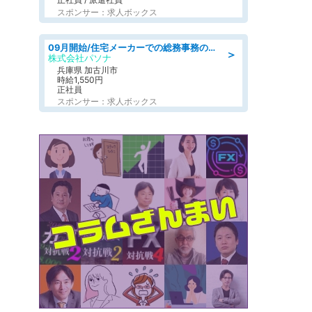
スポンサー：求人ボックス
09月開始/住宅メーカーでの総務事務のお仕事/駅近/車通勤可/一般事務/人事労務
＞
株式会社パソナ
兵庫県 加古川市
時給1,550円
正社員
スポンサー：求人ボックス