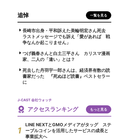
追悼
一覧を見る
長崎市出身・平和訴えた美輪明宏さん死去
ラストメッセージでも訴え「愛があれば 戦
争なんか起こりません」
つげ義春さんと白土三平さん カリスマ漫画
家、二人の「違い」とは？
死去した丹羽宇一郎さんは、経済界有数の読
書家だった 『死ぬほど読書』ベストセラー
に
J-CAST 会社ウォッチ
アクセスランキング
もっと見る
LINE NEXTとGMOメディアがタッグ ステ
ーブルコインを活用したサービスの成長と
事業拡大へ