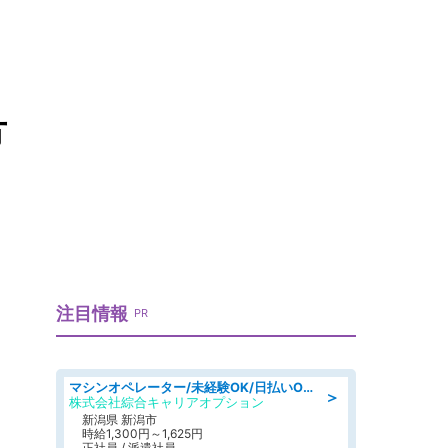
方
注目情報
PR
マシンオペレーター/未経験OK/日払いOK/寮費無料/交替制/20・30・40代活躍中
＞
株式会社綜合キャリアオプション
新潟県 新潟市
時給1,300円～1,625円
正社員 / 派遣社員