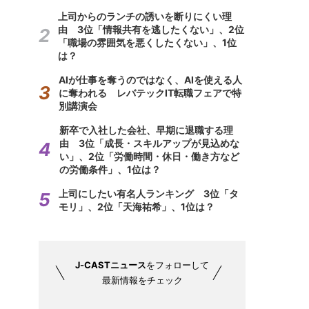
上司からのランチの誘いを断りにくい理
由 3位「情報共有を逃したくない」、2位
「職場の雰囲気を悪くしたくない」、1位
は？
AIが仕事を奪うのではなく、AIを使える人
に奪われる レバテックIT転職フェアで特
別講演会
新卒で入社した会社、早期に退職する理
由 3位「成長・スキルアップが見込めな
い」、2位「労働時間・休日・働き方など
の労働条件」、1位は？
上司にしたい有名人ランキング 3位「タ
モリ」、2位「天海祐希」、1位は？
J-CASTニュース
をフォローして
最新情報をチェック