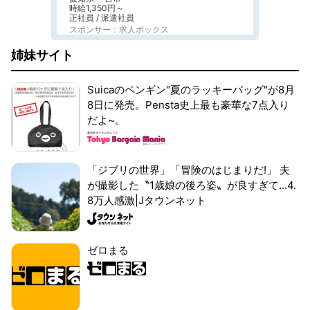
時給1,350円～
正社員 / 派遣社員
スポンサー：求人ボックス
姉妹サイト
Suicaのペンギン"夏のラッキーバッグ"が8月
8日に発売。Pensta史上最も豪華な7点入り
だよ~。
「ジブリの世界」「冒険のはじまりだ!」 夫
が撮影した〝1歳娘の後ろ姿〟が良すぎて...4.
8万人感激|Jタウンネット
ゼロまる