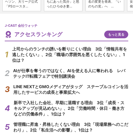
ヘソン、大リーグ公式
ちにあった気分」と怒
名の変更を発表、「い
女
「PSロースタ...
ったひろゆき妻...
のちの党」へ ...
発
J-CAST 会社ウォッチ
アクセスランキング
もっと見る
上司からのランチの誘いを断りにくい理由 3位「情報共有を
逃したくない」、2位「職場の雰囲気を悪くしたくない」、1
位は？
AIが仕事を奪うのではなく、AIを使える人に奪われる レバ
テックIT転職フェアで特別講演会
LINE NEXTとGMOメディアがタッグ ステーブルコインを活
用したサービスの成長と事業拡大へ
新卒で入社した会社、早期に退職する理由 3位「成長・ス
キルアップが見込めない」、2位「労働時間・休日・働き方
などの労働条件」、1位は？
管理職に昇進・昇格したくない理由 3位「現場業務へのこだ
わり」、2位「私生活への影響」、1位は？