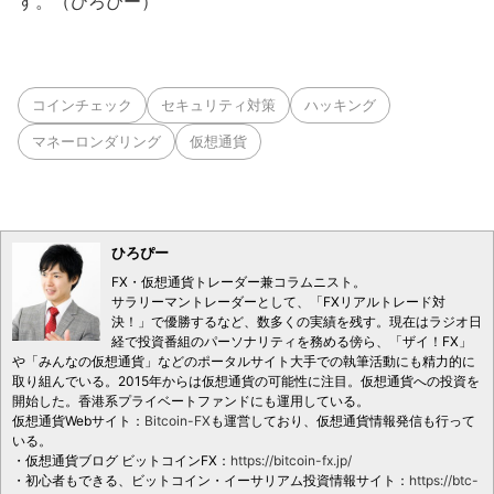
す。（ひろぴー）
コインチェック
セキュリティ対策
ハッキング
マネーロンダリング
仮想通貨
ひろぴー
FX・仮想通貨トレーダー兼コラムニスト。
サラリーマントレーダーとして、「FXリアルトレード対
決！」で優勝するなど、数多くの実績を残す。現在はラジオ日
経で投資番組のパーソナリティを務める傍ら、「ザイ！FX」
や「みんなの仮想通貨」などのポータルサイト大手での執筆活動にも精力的に
取り組んでいる。2015年からは仮想通貨の可能性に注目。仮想通貨への投資を
開始した。香港系プライベートファンドにも運用している。
仮想通貨Webサイト：
Bitcoin-FX
も運営しており、仮想通貨情報発信も行って
いる。
・仮想通貨ブログ ビットコインFX：
https://bitcoin-fx.jp/
・初心者もできる、ビットコイン・イーサリアム投資情報サイト：
https://btc-