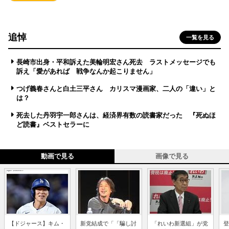
追悼
一覧を見る
長崎市出身・平和訴えた美輪明宏さん死去 ラストメッセージでも
訴え「愛があれば 戦争なんか起こりません」
つげ義春さんと白土三平さん カリスマ漫画家、二人の「違い」と
は？
死去した丹羽宇一郎さんは、経済界有数の読書家だった 『死ぬほ
ど読書』ベストセラーに
動画で見る
画像で見る
【ドジャース】キム・
新党結成で「「騙し討
「れいわ新選組」が党
登