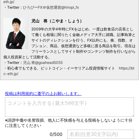
eth.jp/
・Twitter：
ひろぴーFX＠仮想通貨@hiropi_fx
児山 将（こやま・しょう）
2009年の大学4年時にFXをはじめ、一度は飲食店の店長とし
て働くも相場に関りたく金融メディア大手に就職。記事執筆と
サイトのディレクションを行う。FX以外にも、株、指数、オ
プション、商品、仮想通貨など多岐に渡る商品を取引。現在は
フリーランスとしてサイト制作やコンテンツ制作を行いながら
個人投資家として活動する。
・Twitter：
児山 将@goahead5055
・初心者でもできる、ビットコイン・イーサリアム投資情報サイト
https://bt
c-eth.jp/