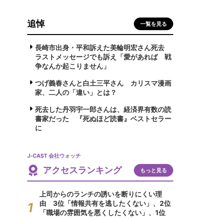
追悼
一覧を見る
長崎市出身・平和訴えた美輪明宏さん死去
ラストメッセージでも訴え「愛があれば 戦
争なんか起こりません」
つげ義春さんと白土三平さん カリスマ漫画
家、二人の「違い」とは？
死去した丹羽宇一郎さんは、経済界有数の読
書家だった 『死ぬほど読書』ベストセラー
に
J-CAST 会社ウォッチ
アクセスランキング
もっと見る
上司からのランチの誘いを断りにくい理
由 3位「情報共有を逃したくない」、2位
「職場の雰囲気を悪くしたくない」、1位