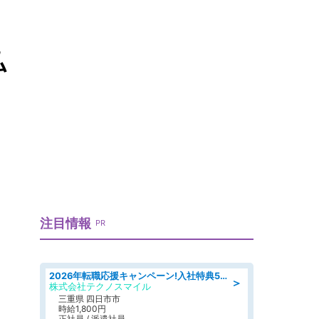
払
注目情報
PR
2026年転職応援キャンペーン!入社特典58万円/デンソーで働こう!自動車工場で小型部品の検査業務 denso aichi
＞
株式会社テクノスマイル
三重県 四日市市
時給1,800円
正社員 / 派遣社員