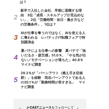
は？
新卒で入社した会社、早期に退職する理
由 3位「成長・スキルアップが見込めな
い」、2位「労働時間・休日・働き方など
の労働条件」、1位は？
AIが仕事を奪うのではなく、AIを使える人
に奪われる レバテックIT転職フェアで特
別講演会
夏バテによる仕事への影響 夏バテで「強
いだるさ・疲労感」51.0％、「やる気が出
ない／モチベーションが落ちた」40.8％
マイナビ調査
29.3％が「バーンアウト（燃え尽き症候
群）」を経験 現在バーンアウトである人
の35.1％が「勤務時間が長すぎる」 マイ
ナビ調査
J-CASTニュース
をフォローして