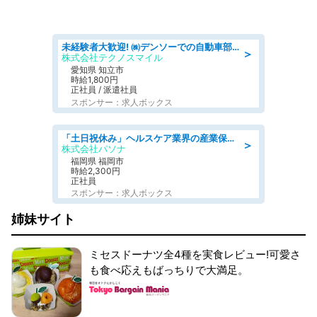
未経験者大歓迎! ㈱デンソーでの自動車部品の組立作業 denso aichi
＞
株式会社テクノスマイル
愛知県 知立市
時給1,800円
正社員 / 派遣社員
スポンサー：求人ボックス
「土日祝休み」ヘルスケア業界の産業保健師/高時給/未経験OK/要資格:保健師、正看護師
＞
株式会社パソナ
福岡県 福岡市
時給2,300円
正社員
スポンサー：求人ボックス
姉妹サイト
ミセスドーナツ全4種を実食レビュー!可愛さ
も食べ応えもばっちりで大満足。