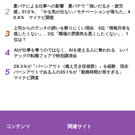
夏バテによる仕事への影響 夏バテで「強いだるさ・疲労
感」51.0％、「やる気が出ない／モチベーションが落ちた」4
0.8％ マイナビ調査
上司からのランチの誘いを断りにくい理由 3位「情報共有を
逃したくない」、2位「職場の雰囲気を悪くしたくない」、1
位は？
AIが仕事を奪うのではなく、AIを使える人に奪われる レバ
テックIT転職フェアで特別講演会
29.3％が「バーンアウト（燃え尽き症候群）」を経験 現在
バーンアウトである人の35.1％が「勤務時間が長すぎる」
マイナビ調査
コンテンツ
関連サイト