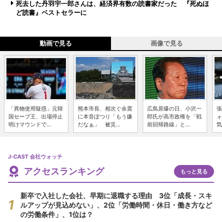
死去した丹羽宇一郎さんは、経済界有数の読書家だった 『死ぬほ
ど読書』ベストセラーに
動画で見る
画像で見る
「異物使用疑惑」元韓
熊本市長、相次ぐ余震
広島原爆の日、小沢一
張
国セーブ王、出場停止
に本音ぽつり「もう嫌
郎氏が高市政権を「戦
ォ
明けマウンドで...
だなぁ」 被災...
前回帰路線」と...
気
J-CAST 会社ウォッチ
アクセスランキング
もっと見る
新卒で入社した会社、早期に退職する理由 3位「成長・スキ
ルアップが見込めない」、2位「労働時間・休日・働き方など
の労働条件」、1位は？