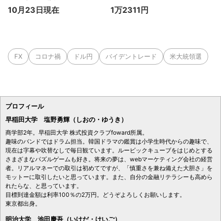
10月23日現在 1万2311円
FX
コロナ禍
ドル円
バイデントレード
米大統領選
プロフィール
早稲田大学 塩野勇輝（しおの・ゆうき）
商学部2年。早稲田大学 株式投資クラブfoward所属。
趣味のバンドではドラム担当。韓国ドラマの鑑賞は小学生時代からの趣味で、
現在は字幕や吹替なしで毎日観ています。ルービックキューブをはじめとする
さまざまなパズルゲームも好き。将来の夢は、webマーケティング会社の経営
者。リアルマネーでの取引は初めてですが、「慎重さを兼ね備えた大胆さ」を
モットーに取引したいと思っています。また、自分の金融リテラシーも高めら
れたらな、と思っています。
目標到達金額は利率100％の2万円。どうぞよろしくお願いします。
東京都出身。
明治大学 池田慶吾（いけだ・けいご）