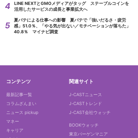
LINE NEXTとGMOメディアがタッグ ステーブルコインを
活用したサービスの成長と事業拡大へ
夏バテによる仕事への影響 夏バテで「強いだるさ・疲労
感」51.0％、「やる気が出ない／モチベーションが落ちた」
40.8％ マイナビ調査
コンテンツ
関連サイト
最新記事一覧
J-CASTニュース
コラムざんまい
J-CASTトレンド
ニュース pickup
J-CAST会社ウォッチ
マネー
BOOKウォッチ
キャリア
東京バーゲンマニア