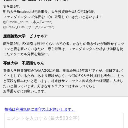
文学部2年。
明治大学Breakouts!元幹事長。大学投資連合USIC元副代表。
ファンダメンタルズ分析を中心に取引していきたいと思います！
@Bimoku_shurei（本人Twitter）
@Break_Outs（サークルTwitter）
慶應義塾大学 ビリオネア
商学部2年。FX取引は歴1年ぐらいの初心者。かなりの飽き性だが無理せずコツ
コツと腕を磨いていきたい。専ら最近は、ファンダメンタル分析より値幅を使
ったテクニカル分析を勉強中。
専修大学 不思議ちゃん
専修大学投資研究会TAMAGOに所属。投資経験は1年ほどですが、毎日アルバ
イトをしているため、あまり経験がなく、今回のFX大学対抗戦を機会に、もっ
と実践を積みたいと思います。将来はサンエックス株式会社の経理部に入社し
たいと願っています。好きなキャラクターはすみっコぐらし
お手柔らかにお願いします。