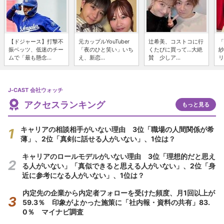
【ドジャース】打撃不
元カップルYouTuber
辻希美、コストコに行
「
振ベッツ、低迷のチー
「夜のひと笑い」いち
くたびに買って...大絶
紗
ムで「最も懸念...
え、新恋...
賛 少しア...
リ
J-CAST 会社ウォッチ
アクセスランキング
もっと見る
キャリアの相談相手がいない理由 3位「職場の人間関係が希
薄」、2位「真剣に話せる人がいない」、1位は？
キャリアのロールモデルがいない理由 3位「理想的だと思え
る人がいない」「真似できると思える人がいない」、2位「身
近に参考になる人がいない」、1位は？
内定先の企業から内定者フォローを受けた頻度、月1回以上が
59.3％ 印象がよかった施策に「社内報・資料の共有」83.
0％ マイナビ調査