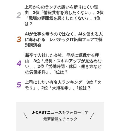
上司からのランチの誘いを断りにくい理
由 3位「情報共有を逃したくない」、2位
「職場の雰囲気を悪くしたくない」、1位
は？
AIが仕事を奪うのではなく、AIを使える人
に奪われる レバテックIT転職フェアで特
別講演会
新卒で入社した会社、早期に退職する理
由 3位「成長・スキルアップが見込めな
い」、2位「労働時間・休日・働き方など
の労働条件」、1位は？
上司にしたい有名人ランキング 3位「タ
モリ」、2位「天海祐希」、1位は？
J-CASTニュース
をフォローして
最新情報をチェック