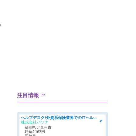
？
注目情報
PR
ヘルプデスク/外資系保険業界でのITヘルプデスク業務/駅近/即日勤務可/ヘルプデスク
＞
株式会社パソナ
福岡県 北九州市
時給4,167円
正社員