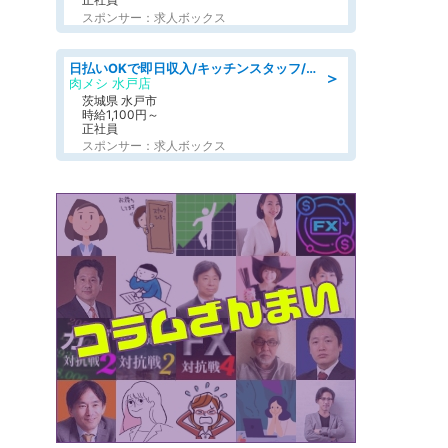
スポンサー：求人ボックス
日払いOKで即日収入/キッチンスタッフ/デリバリー業務など、自己成長可能な幅広い仕事に挑戦!髪型自由&ピアス・ネイルOK/茨城県/水戸市
＞
肉メシ 水戸店
茨城県 水戸市
時給1,100円～
正社員
スポンサー：求人ボックス