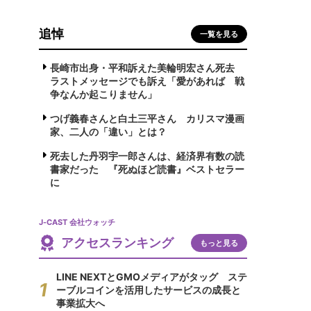
追悼
一覧を見る
長崎市出身・平和訴えた美輪明宏さん死去
ラストメッセージでも訴え「愛があれば 戦
争なんか起こりません」
つげ義春さんと白土三平さん カリスマ漫画
家、二人の「違い」とは？
死去した丹羽宇一郎さんは、経済界有数の読
書家だった 『死ぬほど読書』ベストセラー
に
J-CAST 会社ウォッチ
アクセスランキング
もっと見る
LINE NEXTとGMOメディアがタッグ ステ
ーブルコインを活用したサービスの成長と
事業拡大へ