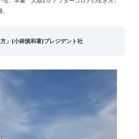
る。本書「人類2.0 アフターコロナの生き方」
冊。
き方」(小林慎和著)プレジデント社