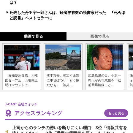
は？
死去した丹羽宇一郎さんは、経済界有数の読書家だった 『死ぬほ
ど読書』ベストセラーに
動画で見る
画像で見る
「異物使用疑惑」元韓
熊本市長、相次ぐ余震
広島原爆の日、小沢一
張
国セーブ王、出場停止
に本音ぽつり「もう嫌
郎氏が高市政権を「戦
ォ
明けマウンドで...
だなぁ」 被災...
前回帰路線」と...
気
J-CAST 会社ウォッチ
アクセスランキング
もっと見る
上司からのランチの誘いを断りにくい理由 3位「情報共有を