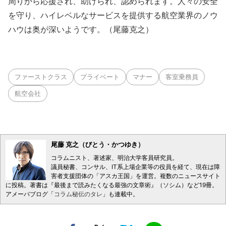
周りから応援され、助けられ、認められます。人々の安全
を守り、ハイレベルなサービスを提供する航空業界のノウ
ハウは奥が深いようです。（尾藤克之）
ファーストクラス
プライベート
マナー
客室乗務員
航空会社
尾藤 克之（びとう・かつゆき）
コラムニスト、著述家、明治大学客員研究員。
議員秘書、コンサル、IT系上場企業等の役員を経て、現在は障
害者支援団体の「アスカ王国」を運営。複数のニュースサイト
に投稿。著書は『最後まで読みたくなる最強の文章術』（ソシム）など19冊。
アメーバブログ「
コラム秘伝のタレ
」も連載中。