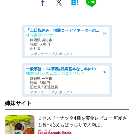
「土日祝休み」治験コーディネーターのお仕事/未経験OK
＞
株式会社パソナ
静岡県 浜松市
時給1,600円
正社員
スポンサー：求人ボックス
一般事務・OA事務/残業基本なし年休130日社保完備の一般・調達事務
＞
株式会社シスムエンジニアリング
愛知県 一宮市
時給1,350円～
正社員 / 派遣社員
スポンサー：求人ボックス
姉妹サイト
ミセスドーナツ全4種を実食レビュー!可愛さ
も食べ応えもばっちりで大満足。