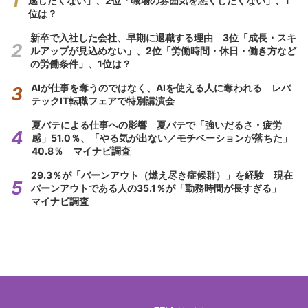
逃したくない」、2位「職場の雰囲気を悪くしたくない」、1
位は？
新卒で入社した会社、早期に退職する理由 3位「成長・スキ
ルアップが見込めない」、2位「労働時間・休日・働き方など
の労働条件」、1位は？
AIが仕事を奪うのではなく、AIを使える人に奪われる レバ
テックIT転職フェアで特別講演会
夏バテによる仕事への影響 夏バテで「強いだるさ・疲労
感」51.0％、「やる気が出ない／モチベーションが落ちた」
40.8％ マイナビ調査
29.3％が「バーンアウト（燃え尽き症候群）」を経験 現在
バーンアウトである人の35.1％が「勤務時間が長すぎる」
マイナビ調査