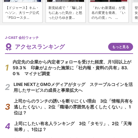
【ドジャース】キム・
新党結成で「「騙し討
「れいわ新選組」が党
登
ヘソン、大リーグ公式
ちにあった気分」と怒
名の変更を発表、「い
女
「PSロースタ...
ったひろゆき妻...
のちの党」へ ...
発
J-CAST 会社ウォッチ
アクセスランキング
もっと見る
内定先の企業から内定者フォローを受けた頻度、月1回以上が
59.3％ 印象がよかった施策に「社内報・資料の共有」83.
0％ マイナビ調査
LINE NEXTとGMOメディアがタッグ ステーブルコインを活
用したサービスの成長と事業拡大へ
上司からのランチの誘いを断りにくい理由 3位「情報共有を
逃したくない」、2位「職場の雰囲気を悪くしたくない」、1
位は？
上司にしたい有名人ランキング 3位「タモリ」、2位「天海
祐希」、1位は？