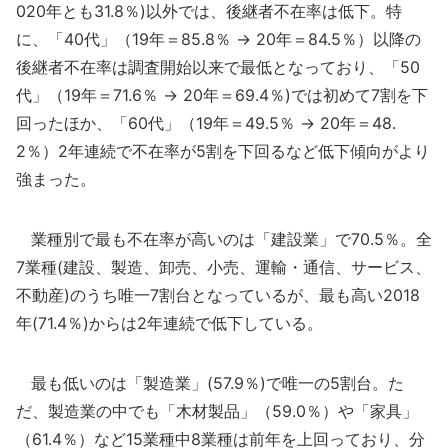
020年とも31.8％)以外では、後継者不在率は低下。特
に、「40代」（19年＝85.8％ → 20年＝84.5％）以降の
後継者不在率は調査開始以来で最低となっており、「50
代」（19年＝71.6％ → 20年＝69.4％)では初めて7割を下
回ったほか、「60代」（19年＝49.5％ → 20年＝48.
2％）2年連続で不在率が5割を下回るなど低下傾向がより
強まった。
業種別で最も不在率が高いのは「建設業」で70.5％。全
7業種(建設、製造、卸売、小売、運輸・通信、サービス、
不動産)のうち唯一7割台となっているが、最も高い2018
年(71.4％)からは2年連続で低下している。
最も低いのは「製造業」(57.9％)で唯一の5割台。た
だ、製造業の中でも「木材製品」（59.0％）や「家具」
（61.4％）など15業種中8業種は前年を上回っており、分