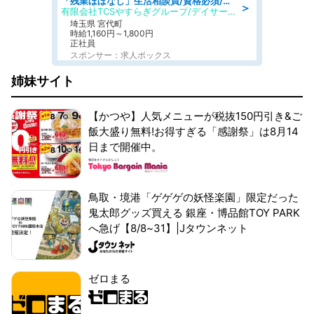
「残業ほぼなし」生活相談員/資格必須/正職員/日勤のみ/デイサービス
＞
有限会社TCSやすらぎグループ/デイサービスやすらぎ
埼玉県 宮代町
時給1,160円～1,800円
正社員
スポンサー：求人ボックス
姉妹サイト
【かつや】人気メニューが税抜150円引き&ご
飯大盛り無料!お得すぎる「感謝祭」は8月14
日まで開催中。
鳥取・境港「ゲゲゲの妖怪楽園」限定だった
鬼太郎グッズ買える 銀座・博品館TOY PARK
へ急げ【8/8~31】|Jタウンネット
ゼロまる