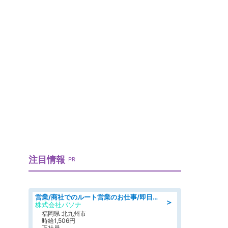
注目情報
PR
営業/商社でのルート営業のお仕事/即日勤務可/車通勤可/営業
＞
株式会社パソナ
福岡県 北九州市
時給1,506円
正社員