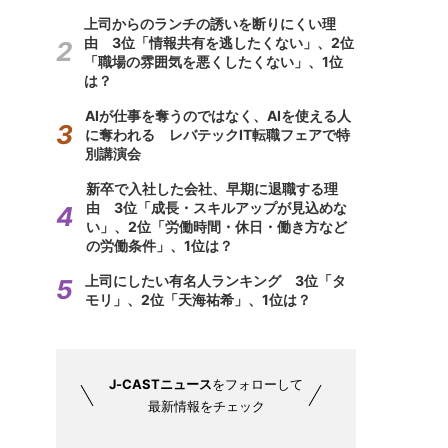
上司からのランチの誘いを断りにくい理
由 3位「情報共有を逃したくない」、2位
「職場の雰囲気を悪くしたくない」、1位
は？
AIが仕事を奪うのではなく、AIを使える人
に奪われる レバテックIT転職フェアで特
別講演会
新卒で入社した会社、早期に退職する理
由 3位「成長・スキルアップが見込めな
い」、2位「労働時間・休日・働き方など
の労働条件」、1位は？
上司にしたい有名人ランキング 3位「タ
モリ」、2位「天海祐希」、1位は？
J-CASTニュース
をフォローして
最新情報をチェック