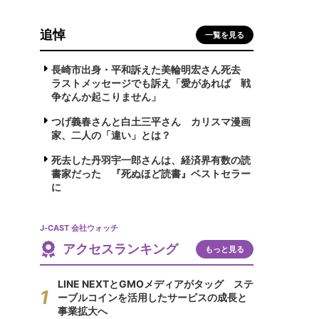
追悼
一覧を見る
長崎市出身・平和訴えた美輪明宏さん死去
ラストメッセージでも訴え「愛があれば 戦
争なんか起こりません」
つげ義春さんと白土三平さん カリスマ漫画
家、二人の「違い」とは？
死去した丹羽宇一郎さんは、経済界有数の読
書家だった 『死ぬほど読書』ベストセラー
に
J-CAST 会社ウォッチ
アクセスランキング
もっと見る
LINE NEXTとGMOメディアがタッグ ステ
ーブルコインを活用したサービスの成長と
事業拡大へ