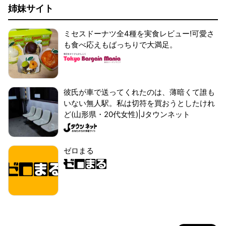
姉妹サイト
ミセスドーナツ全4種を実食レビュー!可愛さ
も食べ応えもばっちりで大満足。
彼氏が車で送ってくれたのは、薄暗くて誰も
いない無人駅。私は切符を買おうとしたけれ
ど(山形県・20代女性)|Jタウンネット
ゼロまる