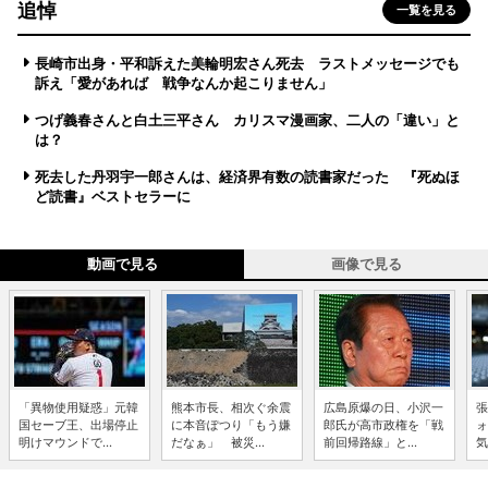
追悼
一覧を見る
長崎市出身・平和訴えた美輪明宏さん死去 ラストメッセージでも
訴え「愛があれば 戦争なんか起こりません」
つげ義春さんと白土三平さん カリスマ漫画家、二人の「違い」と
は？
死去した丹羽宇一郎さんは、経済界有数の読書家だった 『死ぬほ
ど読書』ベストセラーに
動画で見る
画像で見る
「異物使用疑惑」元韓
熊本市長、相次ぐ余震
広島原爆の日、小沢一
張
国セーブ王、出場停止
に本音ぽつり「もう嫌
郎氏が高市政権を「戦
ォ
明けマウンドで...
だなぁ」 被災...
前回帰路線」と...
気