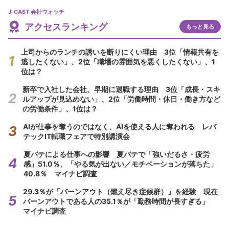
J-CAST 会社ウォッチ
アクセスランキング
もっと見る
上司からのランチの誘いを断りにくい理由 3位「情報共有を
逃したくない」、2位「職場の雰囲気を悪くしたくない」、1
位は？
新卒で入社した会社、早期に退職する理由 3位「成長・スキ
ルアップが見込めない」、2位「労働時間・休日・働き方など
の労働条件」、1位は？
AIが仕事を奪うのではなく、AIを使える人に奪われる レバ
テックIT転職フェアで特別講演会
夏バテによる仕事への影響 夏バテで「強いだるさ・疲労
感」51.0％、「やる気が出ない／モチベーションが落ちた」
40.8％ マイナビ調査
29.3％が「バーンアウト（燃え尽き症候群）」を経験 現在
バーンアウトである人の35.1％が「勤務時間が長すぎる」
マイナビ調査