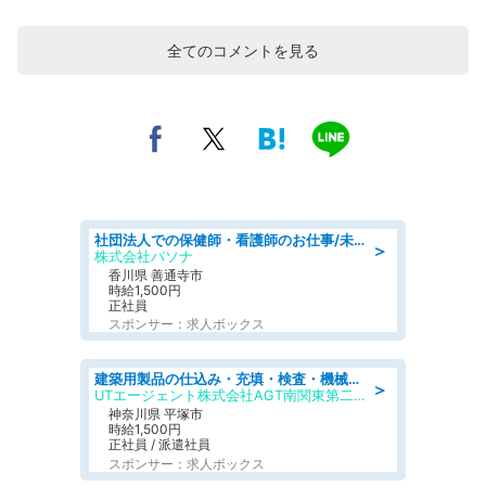
全てのコメントを見る
社団法人での保健師・看護師のお仕事/未経験OK/要資格:普通免許、保健師、正看護師
＞
株式会社パソナ
香川県 善通寺市
時給1,500円
正社員
スポンサー：求人ボックス
建築用製品の仕込み・充填・検査・機械操作/寮完備/日払い/工場・製造
＞
UTエージェント株式会社AGT南関東第二CU
神奈川県 平塚市
時給1,500円
正社員 / 派遣社員
スポンサー：求人ボックス