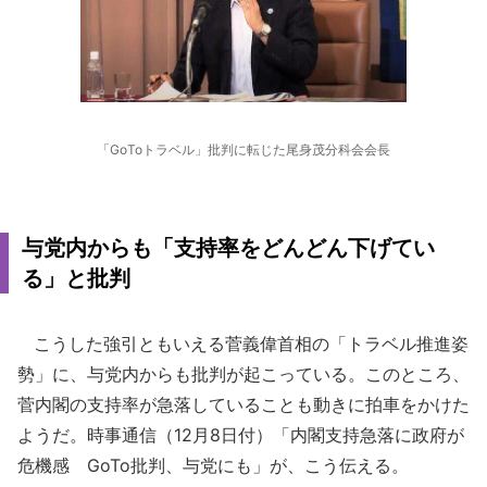
「GoToトラベル」批判に転じた尾身茂分科会会長
与党内からも「支持率をどんどん下げてい
る」と批判
こうした強引ともいえる菅義偉首相の「トラベル推進姿
勢」に、与党内からも批判が起こっている。このところ、
菅内閣の支持率が急落していることも動きに拍車をかけた
ようだ。時事通信（12月8日付）「内閣支持急落に政府が
危機感 GoTo批判、与党にも」が、こう伝える。