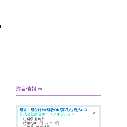
る
注目情報
PR
組立・組付け/未経験OK/高収入/日払いOK/寮費無料/日勤
＞
株式会社綜合キャリアオプション
山梨県 韮崎市
時給2,000円～2,500円
正社員 / 派遣社員