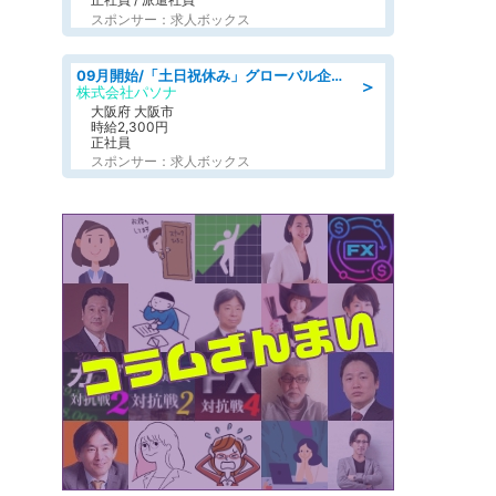
スポンサー：求人ボックス
09月開始/「土日祝休み」グローバル企業での産業保健のお仕事/保健師/高時給/残業なし/服装自由
＞
株式会社パソナ
大阪府 大阪市
時給2,300円
正社員
スポンサー：求人ボックス