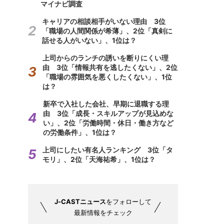
マイナビ調査
キャリアの相談相手がいない理由 3位
「職場の人間関係が希薄」、2位「真剣に
話せる人がいない」、1位は？
上司からのランチの誘いを断りにくい理
由 3位「情報共有を逃したくない」、2位
「職場の雰囲気を悪くしたくない」、1位
は？
新卒で入社した会社、早期に退職する理
由 3位「成長・スキルアップが見込めな
い」、2位「労働時間・休日・働き方など
の労働条件」、1位は？
上司にしたい有名人ランキング 3位「タ
モリ」、2位「天海祐希」、1位は？
J-CASTニュース
をフォローして
最新情報をチェック