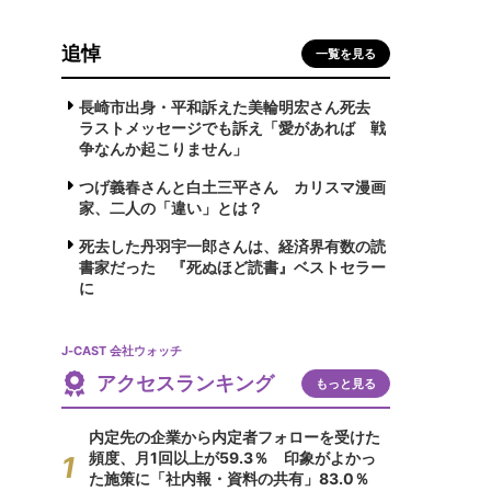
追悼
一覧を見る
長崎市出身・平和訴えた美輪明宏さん死去
ラストメッセージでも訴え「愛があれば 戦
争なんか起こりません」
つげ義春さんと白土三平さん カリスマ漫画
家、二人の「違い」とは？
死去した丹羽宇一郎さんは、経済界有数の読
書家だった 『死ぬほど読書』ベストセラー
に
J-CAST 会社ウォッチ
アクセスランキング
もっと見る
内定先の企業から内定者フォローを受けた
頻度、月1回以上が59.3％ 印象がよかっ
た施策に「社内報・資料の共有」83.0％