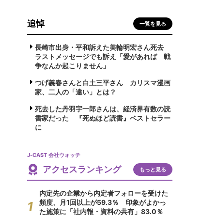
追悼
一覧を見る
長崎市出身・平和訴えた美輪明宏さん死去
ラストメッセージでも訴え「愛があれば 戦
争なんか起こりません」
つげ義春さんと白土三平さん カリスマ漫画
家、二人の「違い」とは？
死去した丹羽宇一郎さんは、経済界有数の読
書家だった 『死ぬほど読書』ベストセラー
に
J-CAST 会社ウォッチ
アクセスランキング
もっと見る
内定先の企業から内定者フォローを受けた
頻度、月1回以上が59.3％ 印象がよかっ
た施策に「社内報・資料の共有」83.0％