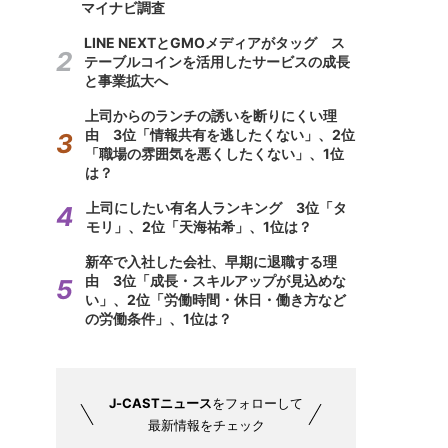
マイナビ調査
LINE NEXTとGMOメディアがタッグ ス
テーブルコインを活用したサービスの成長
と事業拡大へ
上司からのランチの誘いを断りにくい理
由 3位「情報共有を逃したくない」、2位
「職場の雰囲気を悪くしたくない」、1位
は？
上司にしたい有名人ランキング 3位「タ
モリ」、2位「天海祐希」、1位は？
新卒で入社した会社、早期に退職する理
由 3位「成長・スキルアップが見込めな
い」、2位「労働時間・休日・働き方など
の労働条件」、1位は？
J-CASTニュース
をフォローして
最新情報をチェック