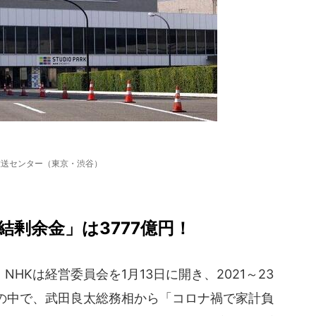
放送センター（東京・渋谷）
結剰余金」は3777億円！
Kは経営委員会を1月13日に開き、2021～23
の中で、武田良太総務相から「コロナ禍で家計負