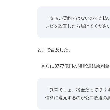
「支払い契約ではないので支払
レビを設置したら届けてくださ
とまで言及した。
さらに3777億円のNHK連結余剰
「異常でしょ。税金だって取り
信料に還元するのが公共放送の