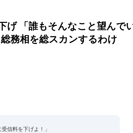
値下げ 「誰もそんなこと望んで
田総務相を総スカンするわけ
に受信料を下げよ！」