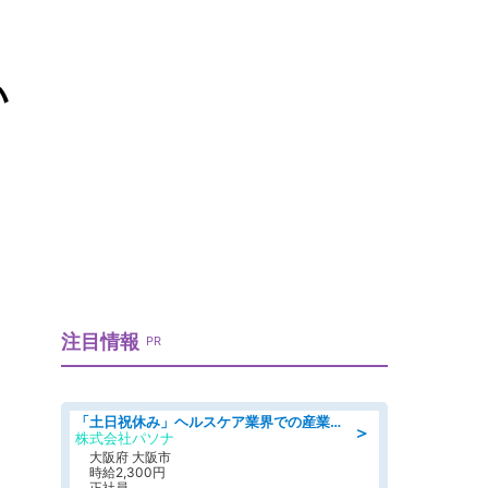
い
注目情報
PR
「土日祝休み」ヘルスケア業界での産業保健師業務/看護師/高時給/要資格:正看護師
＞
株式会社パソナ
大阪府 大阪市
時給2,300円
正社員