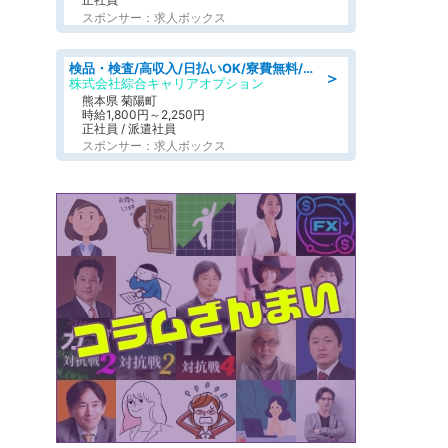
スポンサー：求人ボックス
検品・検査/高収入/日払いOK/寮費無料/日勤/20・30・40代活躍中
＞
株式会社綜合キャリアオプション
熊本県 菊陽町
時給1,800円～2,250円
正社員 / 派遣社員
スポンサー：求人ボックス