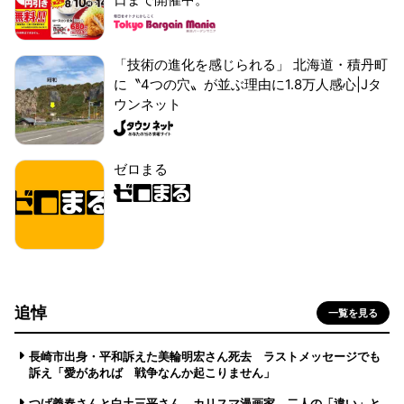
「技術の進化を感じられる」 北海道・積丹町
に〝4つの穴〟が並ぶ理由に1.8万人感心|Jタ
ウンネット
ゼロまる
追悼
一覧を見る
長崎市出身・平和訴えた美輪明宏さん死去 ラストメッセージでも
訴え「愛があれば 戦争なんか起こりません」
つげ義春さんと白土三平さん カリスマ漫画家、二人の「違い」と