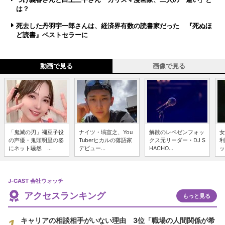
は？
死去した丹羽宇一郎さんは、経済界有数の読書家だった 『死ぬほ
ど読書』ベストセラーに
動画で見る
画像で見る
「鬼滅の刃」禰豆子役
ナイツ・塙宣之、You
解散のレペゼンフォッ
女
の声優・鬼頭明里の姿
Tuberヒカルの落語家
クス元リーダー・DJ S
利
にネット騒然 ...
デビュー...
HACHO...
ッ
J-CAST 会社ウォッチ
アクセスランキング
もっと見る
キャリアの相談相手がいない理由 3位「職場の人間関係が希