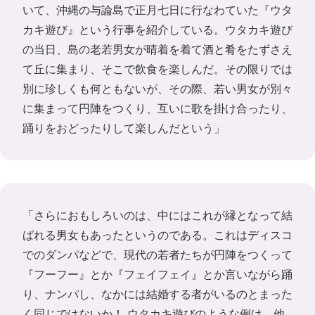
いて、沖縄の与論島で正月七日に行なわていた『ウタ
カキ遊び』という行事を紹介している。ウタカキ遊び
の当日、島の老若男女が晴着を着て酒と肴をたずさえ
て丘に集まり、そこで飲食を楽しんだ。その限りでは
別に珍しくも何ともないが、その際、若い男女が別々
に集まって円陣をつくり、互いに歌を掛け合ったり、
踊りをおどったりして楽しんだという」
「さらにおもしろいのは、中にはこれが縁となって結
ばれる男女もあったというのである。これはディスコ
でのダンパなどで、現代の若者たちが円陣をつくって
『フーフー』とか『フェイフェイ』とか言いながら踊
り、ナンパし、なかには結婚する者がいるのとまった
く同じではないか！ ウタカキ遊びのような例は、他