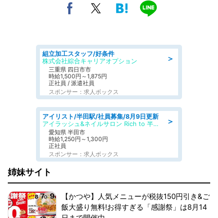
組立加工スタッフ/好条件
＞
株式会社綜合キャリアオプション
三重県 四日市市
時給1,500円～1,875円
正社員 / 派遣社員
スポンサー：求人ボックス
アイリスト/半田駅/社員募集/8月9日更新
＞
アイラッシュ&ネイルサロン Rich to 半田店
愛知県 半田市
時給1,250円～1,300円
正社員
スポンサー：求人ボックス
姉妹サイト
【かつや】人気メニューが税抜150円引き&ご
飯大盛り無料!お得すぎる「感謝祭」は8月14
日まで開催中。