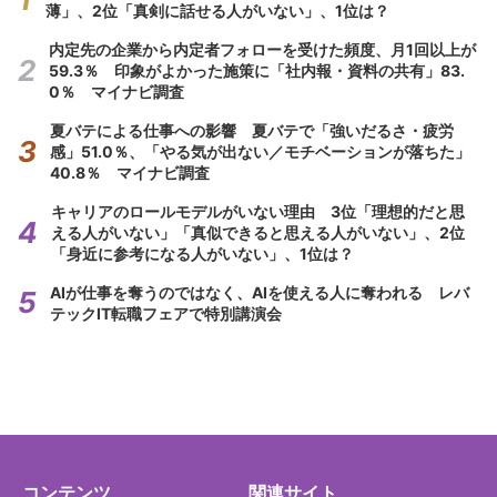
薄」、2位「真剣に話せる人がいない」、1位は？
内定先の企業から内定者フォローを受けた頻度、月1回以上が
59.3％ 印象がよかった施策に「社内報・資料の共有」83.
0％ マイナビ調査
夏バテによる仕事への影響 夏バテで「強いだるさ・疲労
感」51.0％、「やる気が出ない／モチベーションが落ちた」
40.8％ マイナビ調査
キャリアのロールモデルがいない理由 3位「理想的だと思
える人がいない」「真似できると思える人がいない」、2位
「身近に参考になる人がいない」、1位は？
AIが仕事を奪うのではなく、AIを使える人に奪われる レバ
テックIT転職フェアで特別講演会
コンテンツ
関連サイト