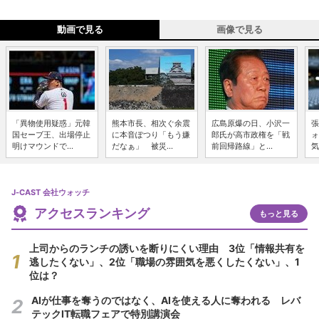
動画で見る
画像で見る
「異物使用疑惑」元韓
熊本市長、相次ぐ余震
広島原爆の日、小沢一
張
国セーブ王、出場停止
に本音ぽつり「もう嫌
郎氏が高市政権を「戦
ォ
明けマウンドで...
だなぁ」 被災...
前回帰路線」と...
気
J-CAST 会社ウォッチ
アクセスランキング
もっと見る
上司からのランチの誘いを断りにくい理由 3位「情報共有を
逃したくない」、2位「職場の雰囲気を悪くしたくない」、1
位は？
AIが仕事を奪うのではなく、AIを使える人に奪われる レバ
テックIT転職フェアで特別講演会