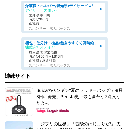
介護職・ヘルパー/愛知県/デイサービス/JR東海道本線 幸田/額田郡幸田町
＞
デイサービス燈いろ
愛知県 幸田町
時給1,200円
正社員
スポンサー：求人ボックス
梱包・仕分け・検品/働きやすくて高時給の仕分け作業長期休暇充実/残業なし
＞
株式会社オオミヤ
岐阜県 美濃加茂市
時給1,450円～1,813円
正社員 / 派遣社員
スポンサー：求人ボックス
姉妹サイト
Suicaのペンギン"夏のラッキーバッグ"が8月
8日に発売。Pensta史上最も豪華な7点入り
だよ~。
「ジブリの世界」「冒険のはじまりだ!」 夫