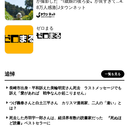
が撮影した〝1歳娘の後ろ姿〟が良すぎて...4.
8万人感激|Jタウンネット
ゼロまる
追悼
一覧を見る
長崎市出身・平和訴えた美輪明宏さん死去 ラストメッセージでも
訴え「愛があれば 戦争なんか起こりません」
つげ義春さんと白土三平さん カリスマ漫画家、二人の「違い」と
は？
死去した丹羽宇一郎さんは、経済界有数の読書家だった 『死ぬほ
ど読書』ベストセラーに