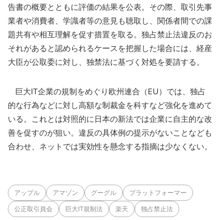
告書の概要とともに評価の結果を公表。その際、取引先事
業者や消費者、学識者等の意見も聴取し、関係者間での課
題共有や相互理解を促す措置を取る。独占禁止法違反のお
それがあると認められるケースを把握した場合には、経産
大臣が公取委に対し、独禁法に基づく対処を要請する。
巨大IT企業の規制をめぐり欧州連合（EU）では、独占
的な行為などに対し高額な制裁金を科すなど強化を進めて
いる。これとは対照的に日本の新法では企業に自主的な改
善を促すのが狙い。違反の具体例の提示がないことなども
合わせ、ネットでは実効性を懸念する指摘は少なくない。
アップル
アマゾン
グーグル
プラットフォーマー
公正取引員会
巨大IT規制法
楽天
独占禁止法