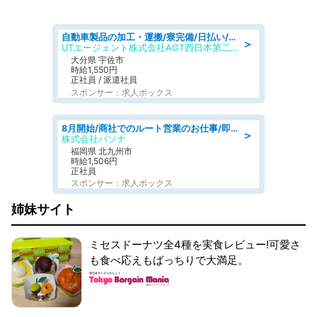
自動車製品の加工・運搬/寮完備/日払い/工場・製造
＞
UTエージェント株式会社AGT西日本第二CU
大分県 宇佐市
時給1,550円
正社員 / 派遣社員
スポンサー：求人ボックス
8月開始/商社でのルート営業のお仕事/即日勤務可/車通勤可/営業
＞
株式会社パソナ
福岡県 北九州市
時給1,506円
正社員
スポンサー：求人ボックス
姉妹サイト
ミセスドーナツ全4種を実食レビュー!可愛さ
も食べ応えもばっちりで大満足。