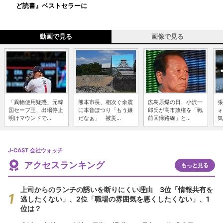
ど読書』ベストセラーに
動画で見る
画像で見る
「異物使用疑惑」元韓
熊本市長、相次ぐ余震
広島原爆の日、小沢一
張
国セーブ王、出場停止
に本音ぽつり「もう嫌
郎氏が高市政権を「戦
ォ
明けマウンドで...
だなぁ」 被災...
前回帰路線」と...
気
J-CAST 会社ウォッチ
アクセスランキング
もっと見る
上司からのランチの誘いを断りにくい理由 3位「情報共有を
逃したくない」、2位「職場の雰囲気を悪くしたくない」、1
位は？