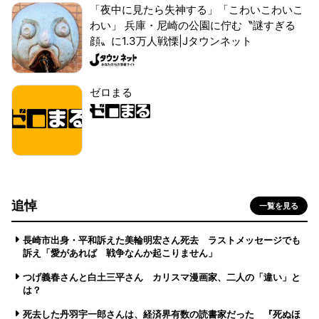
「夜中に見たら失神する」「こわいこわいこ
わい」 兵庫・尼崎の公園に佇む〝謎すぎる
顔〟に1.3万人戦慄|Jタウンネット
ゼロまる
追悼
一覧を見る
長崎市出身・平和訴えた美輪明宏さん死去 ラストメッセージでも
訴え「愛があれば 戦争なんか起こりません」
つげ義春さんと白土三平さん カリスマ漫画家、二人の「違い」と
は？
死去した丹羽宇一郎さんは、経済界有数の読書家だった 『死ぬほ