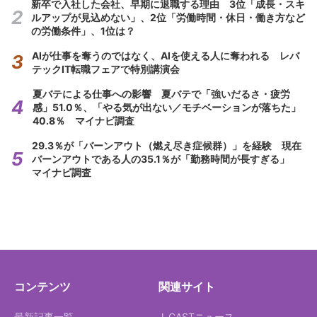
新卒で入社した会社、早期に退職する理由 3位「成長・スキ
ルアップが見込めない」、2位「労働時間・休日・働き方など
の労働条件」、1位は？
AIが仕事を奪うのではなく、AIを使える人に奪われる レバ
テックIT転職フェアで特別講演会
夏バテによる仕事への影響 夏バテで「強いだるさ・疲労
感」51.0％、「やる気が出ない／モチベーションが落ちた」
40.8％ マイナビ調査
29.3％が「バーンアウト（燃え尽き症候群）」を経験 現在
バーンアウトである人の35.1％が「勤務時間が長すぎる」
マイナビ調査
コンテンツ
関連サイト
最新記事一覧
J-CASTニュース