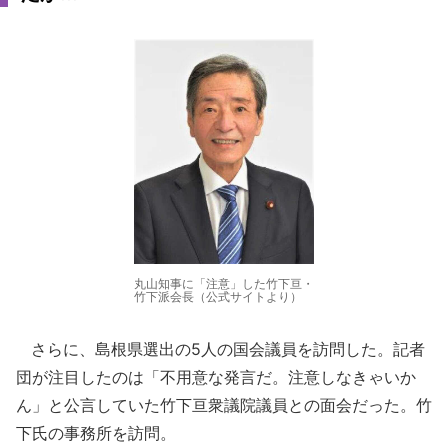
丸山知事に「注意」した竹下亘・
竹下派会長（公式サイトより）
さらに、島根県選出の5人の国会議員を訪問した。記者
団が注目したのは「不用意な発言だ。注意しなきゃいか
ん」と公言していた竹下亘衆議院議員との面会だった。竹
下氏の事務所を訪問。