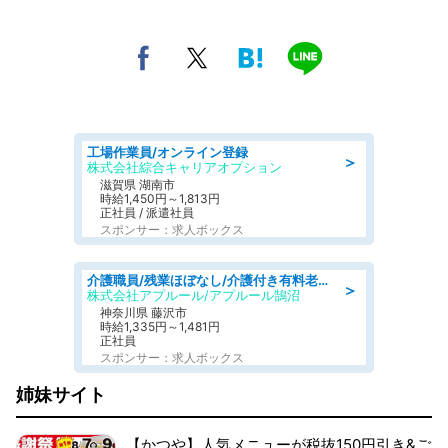
工場作業員/オンライン登録
＞
株式会社綜合キャリアオプション
滋賀県 湖南市
時給1,450円～1,813円
正社員 / 派遣社員
スポンサー：求人ボックス
介護職員/残業ほぼなし/介護付き有料老人ホームの介護士/夜勤専従
＞
株式会社アプルール/アプルール鵠沼
神奈川県 藤沢市
時給1,335円～1,481円
正社員
スポンサー：求人ボックス
姉妹サイト
【かつや】人気メニューが税抜150円引き&ご