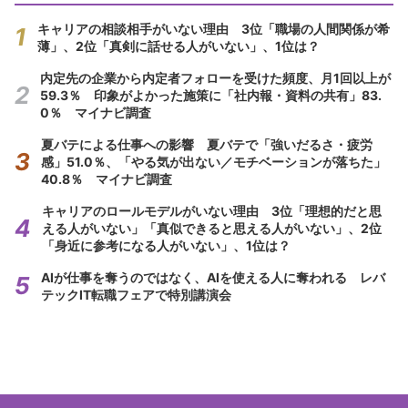
キャリアの相談相手がいない理由 3位「職場の人間関係が希
薄」、2位「真剣に話せる人がいない」、1位は？
内定先の企業から内定者フォローを受けた頻度、月1回以上が
59.3％ 印象がよかった施策に「社内報・資料の共有」83.
0％ マイナビ調査
夏バテによる仕事への影響 夏バテで「強いだるさ・疲労
感」51.0％、「やる気が出ない／モチベーションが落ちた」
40.8％ マイナビ調査
キャリアのロールモデルがいない理由 3位「理想的だと思
える人がいない」「真似できると思える人がいない」、2位
「身近に参考になる人がいない」、1位は？
AIが仕事を奪うのではなく、AIを使える人に奪われる レバ
テックIT転職フェアで特別講演会