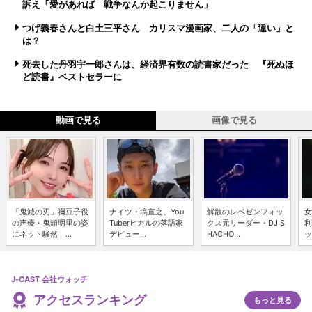
訴え「愛があれば 戦争なんか起こりません」
つげ義春さんと白土三平さん カリスマ漫画家、二人の「違い」と
は？
死去した丹羽宇一郎さんは、経済界有数の読書家だった 『死ぬほ
ど読書』ベストセラーに
動画で見る
画像で見る
「鬼滅の刃」禰豆子役
ナイツ・塙宣之、You
解散のレペゼンフォッ
女
の声優・鬼頭明里の姿
Tuberヒカルの落語家
クス元リーダー・DJ S
利
にネット騒然 ...
デビュー...
HACHO...
ッ
J-CAST 会社ウォッチ
アクセスランキング
もっと見る