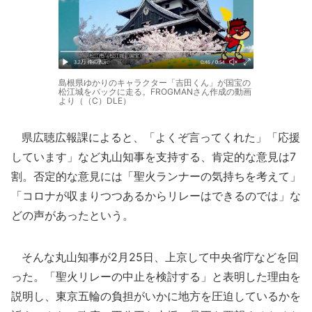
島根県ゆかりのキャラクター「吉田くん」が国宝の
松江城をバックに走る。FROGMANさん作成の動画
より（（C）DLE）
県広聴広報課によると、「よくぞ言ってくれた」「応援
しています」など丸山知事を支持する、肯定的な意見は7
割。否定的な意見には「聖火ランナーの気持ちを考えて」
「コロナが収まりつつあるからリレーはできるのでは」な
どの声があったという。
そんな丸山知事が2月25日、上京して中央省庁などを回
った。「聖火リレーの中止を検討する」と表明した理由を
説明し、東京五輪の負担がいかに地方を圧迫しているかを