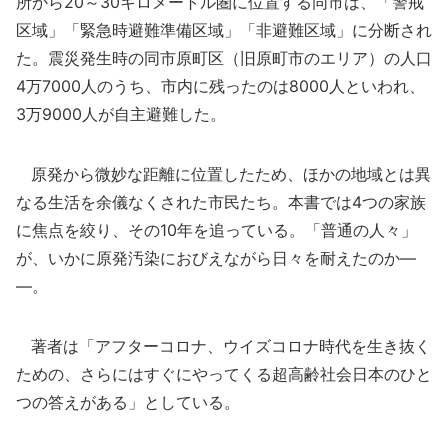
所から20～30キロメートル圏に位置する同市は、「警戒
区域」「緊急時避難準備区域」「非避難区域」に分断され
た。震災発生時の同市原町区（旧原町市のエリア）の人口
4万7000人のうち、市内に残ったのは8000人といわれ、
3万9000人が自主避難した。
原発から微妙な距離に位置したため、ほかの地域とは異
なる生活を余儀なくされた市民たち。本書では4つの家族
に焦点を絞り、その10年を追っている。「普通の人々」
が、いかに原発汚染におびえながら日々を耐えたのか―
―。
著者は「アフターコロナ、ウイズコロナ時代を生き抜く
ための、さらにはすぐにやってくる超高齢社会日本のひと
つの答えがある」としている。