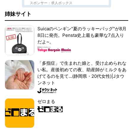
スポンサー：求人ボックス
姉妹サイト
Suicaのペンギン"夏のラッキーバッグ"が8月
8日に発売。Pensta史上最も豪華な7点入り
だよ~。
「多指症」で生まれた娘と、受け止められな
い私。産後初めての夜、助産師がミルクをあ
げてるのを見て...(静岡県・20代女性)|Jタウ
ンネット
ゼロまる