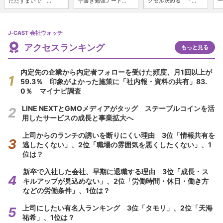
たたずまいで ...
手書き勉強ノート...
クセル決める 「...
一
J-CAST 会社ウォッチ
アクセスランキング
もっと見る
内定先の企業から内定者フォローを受けた頻度、月1回以上が
59.3％ 印象がよかった施策に「社内報・資料の共有」83.
0％ マイナビ調査
LINE NEXTとGMOメディアがタッグ ステーブルコインを活
用したサービスの成長と事業拡大へ
上司からのランチの誘いを断りにくい理由 3位「情報共有を
逃したくない」、2位「職場の雰囲気を悪くしたくない」、1
位は？
新卒で入社した会社、早期に退職する理由 3位「成長・ス
キルアップが見込めない」、2位「労働時間・休日・働き方
などの労働条件」、1位は？
上司にしたい有名人ランキング 3位「タモリ」、2位「天海
祐希」、1位は？