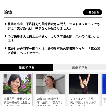
追悼
一覧を見る
長崎市出身・平和訴えた美輪明宏さん死去 ラストメッセージでも
訴え「愛があれば 戦争なんか起こりません」
つげ義春さんと白土三平さん カリスマ漫画家、二人の「違い」と
は？
死去した丹羽宇一郎さんは、経済界有数の読書家だった 『死ぬほ
ど読書』ベストセラーに
動画で見る
画像で見る
三田寛子、優雅な淡い
加藤茶の45歳年下
フィギュア・中井亜
制
黄色の着物姿で上品な
妻・綾菜、「美文字」
美、華麗にトリプルア
う