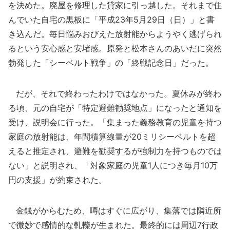
を決めた。廃屋を修理した貸家に引っ越した。それまで住
んでいた自宅の黒板に「平成23年5月29日（日）」と書
き込んだ。毎日悩みおびえた放射能からようやく逃げられ
るという安心感と安堵感。原発と松本さんのあいだに突然
勃発した「シーベルト戦争」の「終戦記念日」だった。
だが、それで終わったわけではなかった。夏休みが終わ
る頃、元の自宅が「特定避難勧奨地点」になったと通知を
受け、説明会に行った。「集まった義務教育の児童を持つ
家庭の放射能は、年間積算線量が20ミリシーベルトを超
えると推定され、避難を勧奨するが強制力を持つものでは
ない」と説明され、「対象家庭の児童1人につき毎月10万
円の支援」が約束された。
金銭がからむため、噂はすぐに広がり、集落では隣近所
で微妙で感情的な軋轢が生まれた。最終的には周辺7行政