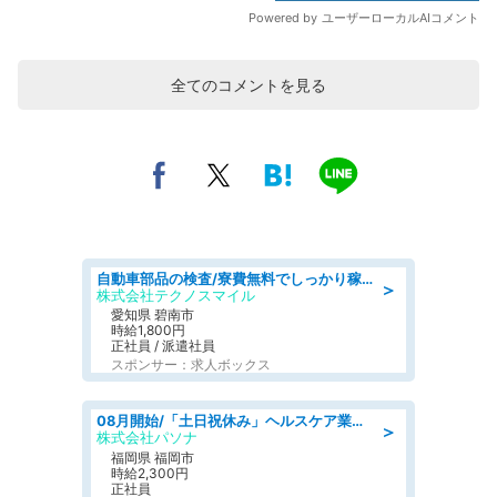
全てのコメントを見る
自動車部品の検査/寮費無料でしっかり稼げる denso aichi
＞
株式会社テクノスマイル
愛知県 碧南市
時給1,800円
正社員 / 派遣社員
スポンサー：求人ボックス
08月開始/「土日祝休み」ヘルスケア業界の産業保健師/高時給/未経験OK/要資格:保健師、正看護師
＞
株式会社パソナ
福岡県 福岡市
時給2,300円
正社員