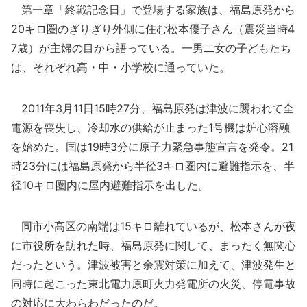
第一章「終戦記念日」で登場する家族は、福島原発から
20キロ圏のぎりぎり外側に住む松本優子さん（震災当時4
7歳）が主婦の目から語っている。一男二女の子どもたち
は、それぞれ高・中・小学校に通っていた。
2011年3月11日15時27分、福島原発は津波に襲われて全
電源を喪失し、冷却水の供給が止まった1号機は炉心溶融
を始めた。国は19時3分に原子力緊急事態宣言を発令。21
時23分には福島原発から半径3キロ圏内に避難指示を、半
径10キロ圏内に屋内避難指示を出した。
同市小高区の南端は15キロ離れているが、松本さんが夜
に市役所を訪れた時、福島原発に関して、まったく無関心
だったという。津波被害と余震対策に加えて、津波発生と
同時に起こった東北電力原町火力発電所の火災、停電事故
の対応に大わらわだったのだ。