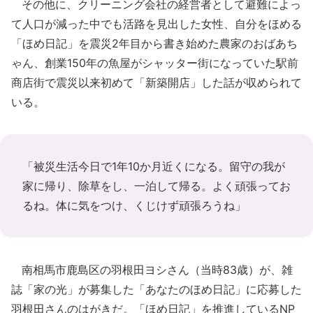
その他に、クリーニング会社の経営者として避難によっ
て人口が減った中でも活路を見出した女性、自分をほめる
「ほめ日記」を震災2年目から書き始めた農家のおばあち
ゃん、創業150年の魚屋がシャッター街になっていた駅前
商店街で震災以来初めて「新築開店」した話が収められて
いる。
「被災生活今日で1年10か月近くになる。留守の我が
家に帰り、除草をし、一泊して帰る。よく頑張ってお
るね。体に気をつけ、くじけず頑張ろうね」
南相馬市鹿島区の羽根田ヨシさん（当時83歳）が、雑
誌「家の光」が募集した「あなたのほめ日記」に応募した
羽根田さんのはがきだ。「ほめ日記」を推進しているNP