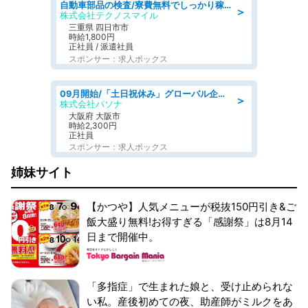
自動車部品の検査/寮費無料でしっかり稼げる denso aichi
＞
株式会社テクノスマイル
三重県 四日市市
時給1,800円
正社員 / 派遣社員
スポンサー：求人ボックス
09月開始/「土日祝休み」グローバル企業での産業保健のお仕事/保健師/高時給/残業なし/服装自由
＞
株式会社パソナ
大阪府 大阪市
時給2,300円
正社員
スポンサー：求人ボックス
姉妹サイト
【かつや】人気メニューが税抜150円引き&ご
飯大盛り無料!お得すぎる「感謝祭」は8月14
日まで開催中。
「多指症」で生まれた娘と、受け止められな
い私。産後初めての夜、助産師がミルクをあ