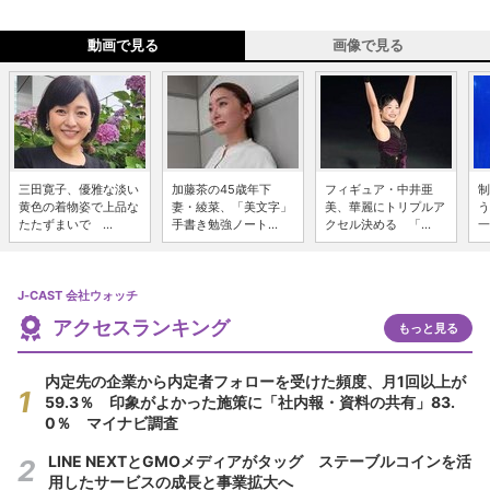
動画で見る
画像で見る
三田寛子、優雅な淡い
加藤茶の45歳年下
フィギュア・中井亜
制
黄色の着物姿で上品な
妻・綾菜、「美文字」
美、華麗にトリプルア
う
たたずまいで ...
手書き勉強ノート...
クセル決める 「...
一
J-CAST 会社ウォッチ
アクセスランキング
もっと見る
内定先の企業から内定者フォローを受けた頻度、月1回以上が
59.3％ 印象がよかった施策に「社内報・資料の共有」83.
0％ マイナビ調査
LINE NEXTとGMOメディアがタッグ ステーブルコインを活
用したサービスの成長と事業拡大へ