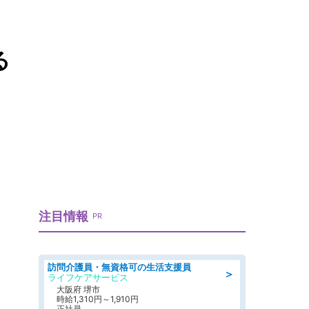
る
注目情報
PR
訪問介護員・無資格可の生活支援員
＞
ライフケアサービス
大阪府 堺市
時給1,310円～1,910円
正社員