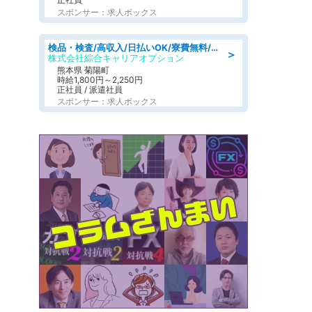
スポンサー：求人ボックス
検品・検査/高収入/日払いOK/寮費無料/日勤/20・30・40代活躍中
＞
株式会社綜合キャリアオプション
熊本県 菊陽町
時給1,800円～2,250円
正社員 / 派遣社員
スポンサー：求人ボックス