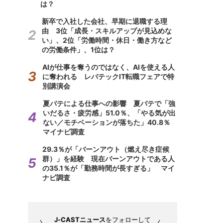
は？
新卒で入社した会社、早期に退職する理
由 3位「成長・スキルアップが見込めな
い」、2位「労働時間・休日・働き方など
の労働条件」、1位は？
AIが仕事を奪うのではなく、AIを使える人
に奪われる レバテックIT転職フェアで特
別講演会
夏バテによる仕事への影響 夏バテで「強
いだるさ・疲労感」51.0％、「やる気が出
ない／モチベーションが落ちた」40.8％
マイナビ調査
29.3％が「バーンアウト（燃え尽き症候
群）」を経験 現在バーンアウトである人
の35.1％が「勤務時間が長すぎる」 マイ
ナビ調査
J-CASTニュース
をフォローして