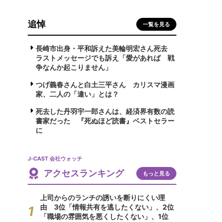
追悼
一覧を見る
長崎市出身・平和訴えた美輪明宏さん死去
ラストメッセージでも訴え「愛があれば 戦
争なんか起こりません」
つげ義春さんと白土三平さん カリスマ漫画
家、二人の「違い」とは？
死去した丹羽宇一郎さんは、経済界有数の読
書家だった 『死ぬほど読書』ベストセラー
に
J-CAST 会社ウォッチ
アクセスランキング
もっと見る
上司からのランチの誘いを断りにくい理
由 3位「情報共有を逃したくない」、2位
「職場の雰囲気を悪くしたくない」、1位