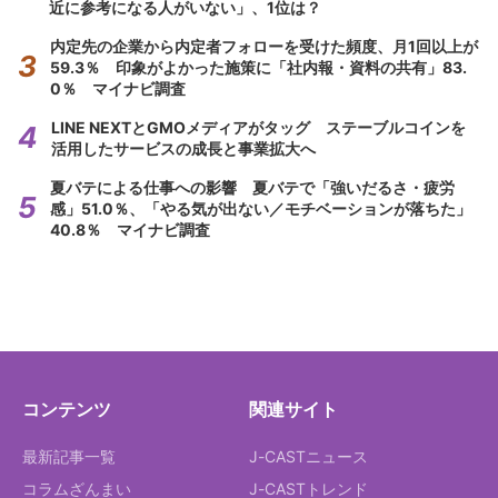
近に参考になる人がいない」、1位は？
内定先の企業から内定者フォローを受けた頻度、月1回以上が
59.3％ 印象がよかった施策に「社内報・資料の共有」83.
0％ マイナビ調査
LINE NEXTとGMOメディアがタッグ ステーブルコインを
活用したサービスの成長と事業拡大へ
夏バテによる仕事への影響 夏バテで「強いだるさ・疲労
感」51.0％、「やる気が出ない／モチベーションが落ちた」
40.8％ マイナビ調査
コンテンツ
関連サイト
最新記事一覧
J-CASTニュース
コラムざんまい
J-CASTトレンド