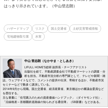
はっきり示されています。（中山登志朗）
ハザードマップ
リスク
国土交通省
土砂災害警戒情報
宅地建物取引業
水害
中山 登志朗（なかやま・としあき）
LIFULL HOME’S総研 副所長・チーフアナリスト
出版社を経て、不動産調査会社で不動産マーケットの調査・分
析を担当。不動産市況分析の専門家として、テレビや新聞・雑
誌、ウェブサイトなどで、コメントの提供や出演、寄稿するほか、不動産市況
セミナーなどで数多く講演している。
2014年9月から現職。国土交通省、経済産業省、東京都ほかの審議会委員など
を歴任する。
主な著書に「住宅購入のための資産価値ハンドブック」（ダイヤモンド社）、
「沿線格差～首都圏鉄道路線の知られざる通信簿」（SB新書）などがある。