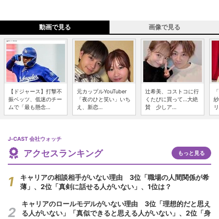
動画で見る
画像で見る
【ドジャース】打撃不
元カップルYouTuber
辻希美、コストコに行
「
振ベッツ、低迷のチー
「夜のひと笑い」いち
くたびに買って...大絶
紗
ムで「最も懸念...
え、新恋...
賛 少しア...
リ
J-CAST 会社ウォッチ
アクセスランキング
もっと見る
キャリアの相談相手がいない理由 3位「職場の人間関係が希
薄」、2位「真剣に話せる人がいない」、1位は？
キャリアのロールモデルがいない理由 3位「理想的だと思え
る人がいない」「真似できると思える人がいない」、2位「身