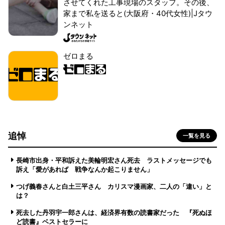
させてくれた工事現場のスタッフ。その後、
家まで私を送ると(大阪府・40代女性)|Jタウ
ンネット
ゼロまる
追悼
一覧を見る
長崎市出身・平和訴えた美輪明宏さん死去 ラストメッセージでも
訴え「愛があれば 戦争なんか起こりません」
つげ義春さんと白土三平さん カリスマ漫画家、二人の「違い」と
は？
死去した丹羽宇一郎さんは、経済界有数の読書家だった 『死ぬほ
ど読書』ベストセラーに