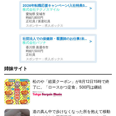
2026年転職応援キャンペーン!入社特典58万円/デンソーで働こう!自動車工場で小型部品の検査業務 denso aichi
＞
株式会社テクノスマイル
愛知県 安城市
時給1,800円
正社員 / 派遣社員
スポンサー：求人ボックス
社団法人での保健師・看護師のお仕事/未経験OK/要資格:普通免許、保健師、正看護師
＞
株式会社パソナ
香川県 善通寺市
時給1,500円
正社員
スポンサー：求人ボックス
姉妹サイト
松のや「総菜クーポン」が8月12日15時で終
了に。「ロースかつ定食」500円は継続
道の真ん中で歩けなくなった所を抱えて移動