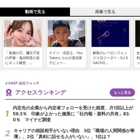
動画で見る
画像で見る
「鬼滅の刃」禰豆子役
ナイツ・塙宣之、You
解散のレペゼンフォッ
女
の声優・鬼頭明里の姿
Tuberヒカルの落語家
クス元リーダー・DJ S
利
にネット騒然 ...
デビュー...
HACHO...
ッ
J-CAST 会社ウォッチ
アクセスランキング
もっと見る
内定先の企業から内定者フォローを受けた頻度、月1回以上が
59.3％ 印象がよかった施策に「社内報・資料の共有」83.
0％ マイナビ調査
キャリアの相談相手がいない理由 3位「職場の人間関係が希
薄」、2位「真剣に話せる人がいない」、1位は？