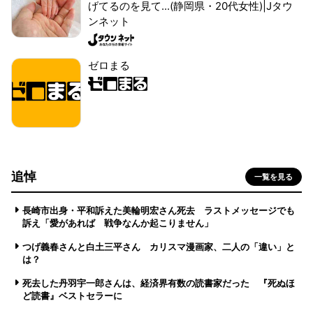
げてるのを見て...(静岡県・20代女性)|Jタウ
ンネット
ゼロまる
追悼
一覧を見る
長崎市出身・平和訴えた美輪明宏さん死去 ラストメッセージでも
訴え「愛があれば 戦争なんか起こりません」
つげ義春さんと白土三平さん カリスマ漫画家、二人の「違い」と
は？
死去した丹羽宇一郎さんは、経済界有数の読書家だった 『死ぬほ
ど読書』ベストセラーに