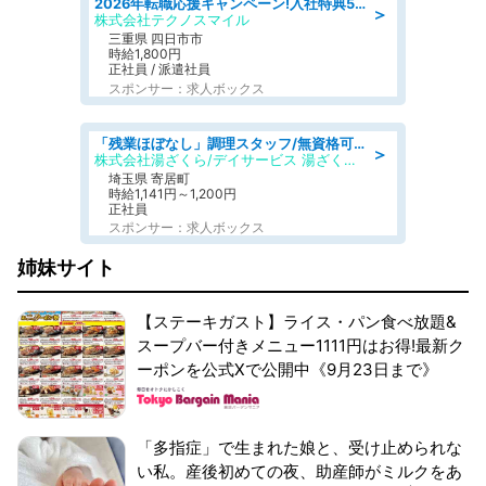
2026年転職応援キャンペーン!入社特典58万円/デンソーで働こう!自動車工場で小型部品の検査業務 denso aichi
＞
株式会社テクノスマイル
三重県 四日市市
時給1,800円
正社員 / 派遣社員
スポンサー：求人ボックス
「残業ほぼなし」調理スタッフ/無資格可/正職員/日勤のみ/デイサービス/社会保障完備
＞
株式会社湯ざくら/デイサービス 湯ざくらケアリゾート
埼玉県 寄居町
時給1,141円～1,200円
正社員
スポンサー：求人ボックス
姉妹サイト
【ステーキガスト】ライス・パン食べ放題&
スープバー付きメニュー1111円はお得!最新ク
ーポンを公式Xで公開中《9月23日まで》
「多指症」で生まれた娘と、受け止められな
い私。産後初めての夜、助産師がミルクをあ