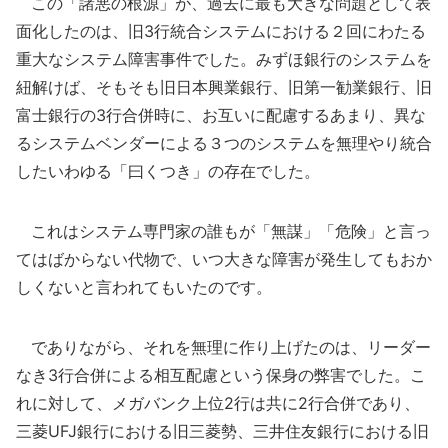
この「諸悪の根源」が、過去に最も大きな問題として表
面化したのは、旧3行統合システムにおける２回にわたる
重大なシステム障害事件でした。みずほ銀行のシステムを
紐解けば、そもそも旧日本興業銀行、旧第一勧業銀行、旧
富士銀行の3行合併時に、お互いに配慮するあまり、異な
るシステムベンダーによる３つのシステムを無理やり統合
したいわゆる「曰くつき」の存在でした。
これはシステム専門家の誰もが「無謀」「危険」と言っ
てはばからない代物で、いつ大きな障害が発生してもおか
しくないと言われてもいたのです。
でありながら、それを無理に作り上げたのは、リーダー
なき3行合併による相互配慮という保身の弊害でした。こ
れに対して、メガバンク上位2行は共に2行合併であり、
三菱UFJ銀行における旧三菱勢、三井住友銀行における旧