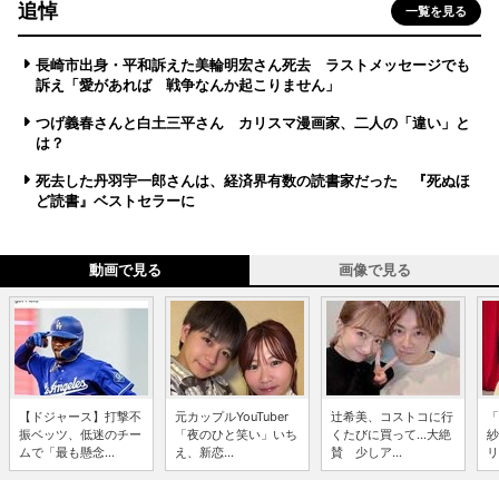
追悼
一覧を見る
長崎市出身・平和訴えた美輪明宏さん死去 ラストメッセージでも
訴え「愛があれば 戦争なんか起こりません」
つげ義春さんと白土三平さん カリスマ漫画家、二人の「違い」と
は？
死去した丹羽宇一郎さんは、経済界有数の読書家だった 『死ぬほ
ど読書』ベストセラーに
動画で見る
画像で見る
【ドジャース】打撃不
元カップルYouTuber
辻希美、コストコに行
「
振ベッツ、低迷のチー
「夜のひと笑い」いち
くたびに買って...大絶
紗
ムで「最も懸念...
え、新恋...
賛 少しア...
リ