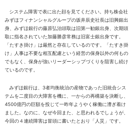
システム障害で表に出た顔を見てください。持ち株会社
みずほフィナンシャルグループの坂井辰史社長は旧興銀出
身、みずほ銀行の藤原弘治頭取は旧第一勧銀出身、次期頭
取に指名されていた加藤勝彦常務は旧富士銀出身です。
「たすき掛け」は厳然と存在しているのです。「たすき掛
け」人事は不要な相互配慮という経営の保身以外の何もの
でもなく、保身が強いリーダーシップづくりを阻害し続け
ているのです。
みずほ銀行は、3者均衡統治の産物であった旧統合シス
テムを二度目の大障害を機に、一からの再構築を決断し、
4500億円の巨額を投じて一昨年ようやく稼働に漕ぎ着け
ました。なのに、なぜ今回また、と思われるでしょうが、
今回の４連続障害は冒頭に書いたとおり「人災」です。