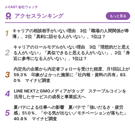
J-CAST 会社ウォッチ
アクセスランキング
もっと見る
キャリアの相談相手がいない理由 3位「職場の人間関係が希
薄」、2位「真剣に話せる人がいない」、1位は？
キャリアのロールモデルがいない理由 3位「理想的だと思え
る人がいない」「真似できると思える人がいない」、2位「身
近に参考になる人がいない」、1位は？
内定先の企業から内定者フォローを受けた頻度、月1回以上が
59.3％ 印象がよかった施策に「社内報・資料の共有」83.
0％ マイナビ調査
LINE NEXTとGMOメディアがタッグ ステーブルコインを
活用したサービスの成長と事業拡大へ
夏バテによる仕事への影響 夏バテで「強いだるさ・疲労
感」51.0％、「やる気が出ない／モチベーションが落ちた」
40.8％ マイナビ調査