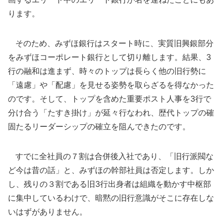
ります。
そのため、みずほ銀行はスタート時に、実質旧興銀部分
をみずほコーポレート銀行として切り離します。結果、3
行の融和は進まず、時々のトップは長らく他の旧行勢に
「遠慮」や「配慮」を見せる姿勢を取らざるを得なかった
のです。そして、トップを含めた重要ポスト人事を3行で
分け合う「たすき掛け」が延々行なわれ、歴代トップの確
固たるリーダーシップの確立を阻んできたのです。
すでに全社員の７割は合併後入社であり、「旧行派閥な
ど今は昔の話」と、みずほの幹部社員は否定します。しか
し、残りの３割である旧3行出身者は組織を動かす中枢部
に集中しているわけで、暗黙の旧行意識がそこに存在しな
いはずがありません。