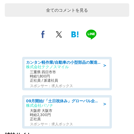
全てのコメントを見る
カンタン軽作業/自動車の小型部品の製造オペレーター denso aichi
＞
株式会社テクノスマイル
三重県 四日市市
時給1,800円
正社員 / 派遣社員
スポンサー：求人ボックス
09月開始/「土日祝休み」グローバル企業での産業保健のお仕事/保健師/高時給/残業なし/服装自由
＞
株式会社パソナ
大阪府 大阪市
時給2,300円
正社員
スポンサー：求人ボックス