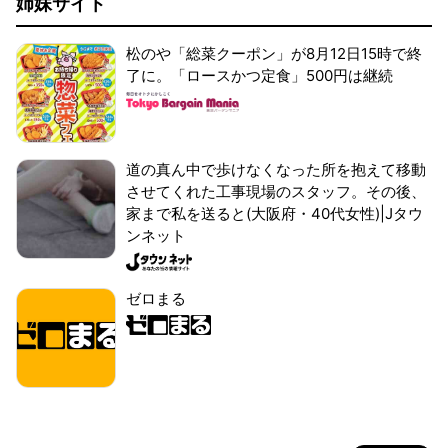
姉妹サイト
松のや「総菜クーポン」が8月12日15時で終
了に。「ロースかつ定食」500円は継続
道の真ん中で歩けなくなった所を抱えて移動
させてくれた工事現場のスタッフ。その後、
家まで私を送ると(大阪府・40代女性)|Jタウ
ンネット
ゼロまる