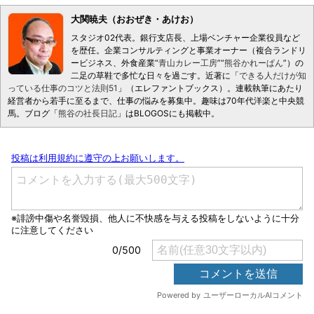
大関暁夫（おおぜき・あけお）
スタジオ02代表。銀行支店長、上場ベンチャー企業役員など
を歴任。企業コンサルティングと事業オーナー（複合ランドリ
ービジネス、外食産業“
青山カレー工房
”“
熊谷かれーぱん
”）の
二足の草鞋で多忙な日々を過ごす。近著に「
できる人だけが知
っている仕事のコツと法則51
」（エレファントブックス）。連載執筆にあたり
経営者から若手に至るまで、仕事の悩みを募集中。趣味は70年代洋楽と中央競
馬。ブログ「
熊谷の社長日記
」はBLOGOSにも掲載中。