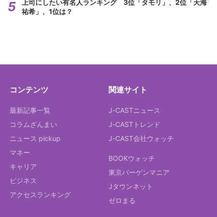
上司にしたい有名人ランキング 3位「タモリ」、2位「天海
祐希」、1位は？
コンテンツ
関連サイト
最新記事一覧
J-CASTニュース
コラムざんまい
J-CASTトレンド
ニュース pickup
J-CAST会社ウォッチ
マネー
BOOKウォッチ
キャリア
東京バーゲンマニア
ビジネス
Jタウンネット
アクセスランキング
ゼロまる