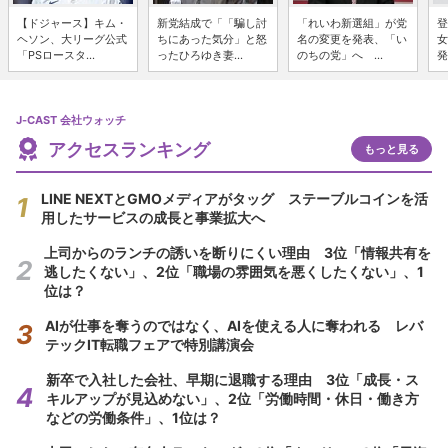
【ドジャース】キム・
新党結成で「「騙し討
「れいわ新選組」が党
登
ヘソン、大リーグ公式
ちにあった気分」と怒
名の変更を発表、「い
女
「PSロースタ...
ったひろゆき妻...
のちの党」へ ...
発
J-CAST 会社ウォッチ
アクセスランキング
もっと見る
LINE NEXTとGMOメディアがタッグ ステーブルコインを活
用したサービスの成長と事業拡大へ
上司からのランチの誘いを断りにくい理由 3位「情報共有を
逃したくない」、2位「職場の雰囲気を悪くしたくない」、1
位は？
AIが仕事を奪うのではなく、AIを使える人に奪われる レバ
テックIT転職フェアで特別講演会
新卒で入社した会社、早期に退職する理由 3位「成長・ス
キルアップが見込めない」、2位「労働時間・休日・働き方
などの労働条件」、1位は？