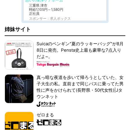
憩いの里津ケアホーム
三重県 津市
時給1,105円～1,580円
正社員
スポンサー：求人ボックス
姉妹サイト
Suicaのペンギン"夏のラッキーバッグ"が8月
8日に発売。Pensta史上最も豪華な7点入り
だよ~。
真っ暗な夜道を歩いて帰ろうとしていた、女
子大生の私。直前まで同じバスに乗ってた男
性に声をかけられて(長野県・50代女性)|Jタ
ウンネット
ゼロまる