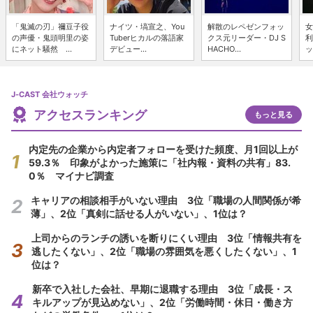
「鬼滅の刃」禰豆子役
ナイツ・塙宣之、You
解散のレペゼンフォッ
女
の声優・鬼頭明里の姿
Tuberヒカルの落語家
クス元リーダー・DJ S
利
にネット騒然 ...
デビュー...
HACHO...
ッ
J-CAST 会社ウォッチ
アクセスランキング
もっと見る
内定先の企業から内定者フォローを受けた頻度、月1回以上が
59.3％ 印象がよかった施策に「社内報・資料の共有」83.
0％ マイナビ調査
キャリアの相談相手がいない理由 3位「職場の人間関係が希
薄」、2位「真剣に話せる人がいない」、1位は？
上司からのランチの誘いを断りにくい理由 3位「情報共有を
逃したくない」、2位「職場の雰囲気を悪くしたくない」、1
位は？
新卒で入社した会社、早期に退職する理由 3位「成長・ス
キルアップが見込めない」、2位「労働時間・休日・働き方