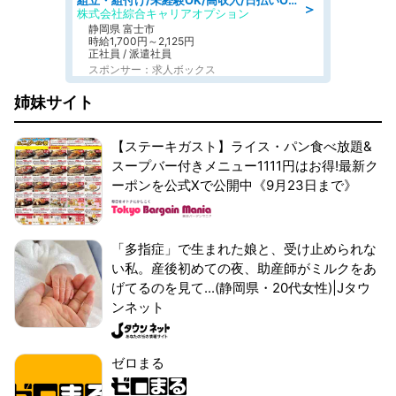
組立・組付け/未経験OK/高収入/日払いOK/交替制/20・30・40代活躍中
＞
株式会社綜合キャリアオプション
静岡県 富士市
時給1,700円～2,125円
正社員 / 派遣社員
スポンサー：求人ボックス
姉妹サイト
【ステーキガスト】ライス・パン食べ放題&
スープバー付きメニュー1111円はお得!最新ク
ーポンを公式Xで公開中《9月23日まで》
「多指症」で生まれた娘と、受け止められな
い私。産後初めての夜、助産師がミルクをあ
げてるのを見て...(静岡県・20代女性)|Jタウ
ンネット
ゼロまる