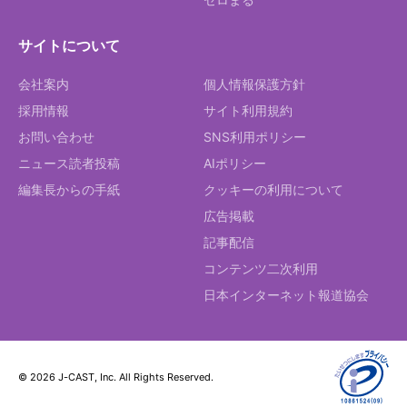
サイトについて
会社案内
個人情報保護方針
採用情報
サイト利用規約
お問い合わせ
SNS利用ポリシー
ニュース読者投稿
AIポリシー
編集長からの手紙
クッキーの利用について
広告掲載
記事配信
コンテンツ二次利用
日本インターネット報道協会
© 2026 J-CAST, Inc. All Rights Reserved.